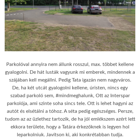
Parkolóval annyira nem állunk rosszul, max. többet kellene
gyalogolni. De hát lusták vagyunk mi emberek, mindennek a
szájában kell megállni. Pedig Tata igazán nem nagyváros.
De, ha két utcát gyalogolni kellene, úristen, nincs egy
szabad parkoló sem, #mindmeghalunk, Ott az Interspar
parkolója, ami szinte soha sincs tele. Ott is lehet hagyni az
autót és elsétálni a tóhoz. A séta pedig egészséges. Persze,
tudom az az üzlethez tartozik, de ha jól emlékszem azért lett
ekkora területe, hogy a Tatára érkezőknek is legyen hol
leparkolniuk. Javítson ki, aki konkrétabban tudja.