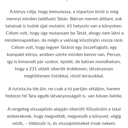
A könyv célja, hogy bemutassa, a tóparton kívül is még
mennyi minden található Tatán. Bátran merem állítani, sok
tatainak is tudok újat mutatni. 65 helyszín van a könyvben.
Célom volt, hogy úgy mutassam be Tatát, ahogy nem látni a
mindennapokban, de mégis a valóság köszönjön vissza ránk.
Célom volt, hogy legyen Tatáról egy összefoglaló, egy
kompakt könyv, amiben szinte minden benne van. Persze,
így is kimaradt pár szobor, épület, de bátran mondhatom,
hogy a 231 oldalt sikerült érdekesen, látványosan
megtöltenem fotókkal, rövid leírásokkal.
A turista,ha ide jön, ne csak a tó partján sétáljon, hanem
fedezze fel Tata egyéb látványosságait is, van bőven belőle.
A rengeteg visszajelzés alapján sikerült! Köszönöm a tatai
embereknek, hogy megvették, megveszik a könyvet, végig
nézik, – többször is, és visszajelzéseket írnak nekem.