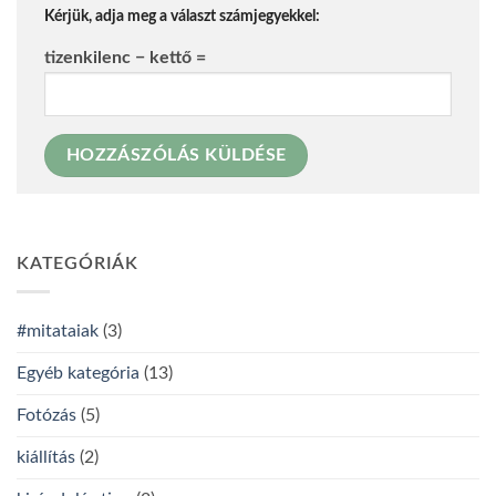
Kérjük, adja meg a választ számjegyekkel:
tizenkilenc − kettő =
KATEGÓRIÁK
#mitataiak
(3)
Egyéb kategória
(13)
Fotózás
(5)
kiállítás
(2)