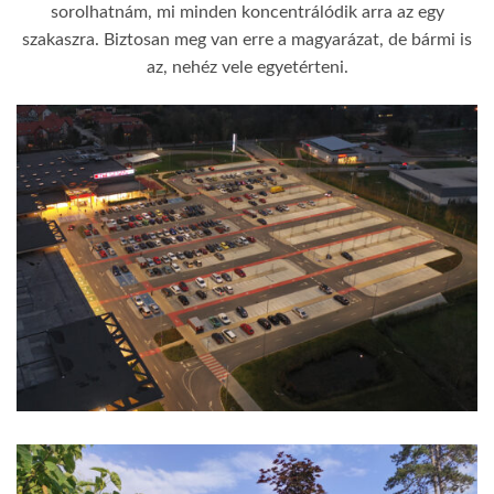
sorolhatnám, mi minden koncentrálódik arra az egy
szakaszra. Biztosan meg van erre a magyarázat, de bármi is
az, nehéz vele egyetérteni.