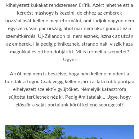
kihelyezett kukákat rendszeresen ürítik. Azért lehetne ezt a
kérdést máshogy is kezelni, de ehhez az emberek
hozzáállását kellene megreformálni, ami tudjuk nagyon nem
egyszerű. Van pár ország, ahol már nem okoz gondot ez a
szemétkérdés. Új-Zélandon pl. nem esznek, isznak az utcán
az emberek. Ha pedig piknikeznek, strandolnak, viszik haza
magukkal és otthon dobják ki. Mi is termeli a szemetet?
Ugye?
Arról meg nem is beszélve, hogy nem kellene mindent a
turistákra fogni. Csak végig kellene járni a Tata több pontján
elhelyezett szelektív gyűjtőket. Némelyik katasztrófa
sújtotta területnek néz ki. Pedig #mitataiak… Ugye, hogy
először a saját portálunk körül kellene sepregetni?