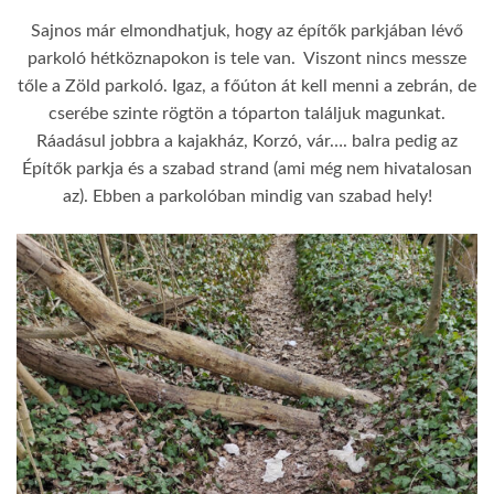
Sajnos már elmondhatjuk, hogy az építők parkjában lévő
parkoló hétköznapokon is tele van. Viszont nincs messze
tőle a Zöld parkoló. Igaz, a főúton át kell menni a zebrán, de
cserébe szinte rögtön a tóparton találjuk magunkat.
Ráadásul jobbra a kajakház, Korzó, vár…. balra pedig az
Építők parkja és a szabad strand (ami még nem hivatalosan
az). Ebben a parkolóban mindig van szabad hely!