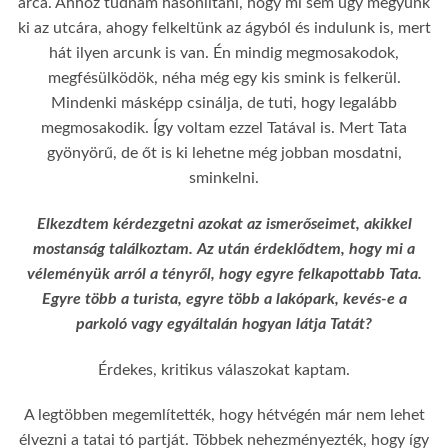
arca. Ahhoz tudnám hasonlítani, hogy mi sem úgy megyünk
ki az utcára, ahogy felkeltünk az ágyból és indulunk is, mert
hát ilyen arcunk is van. Én mindig megmosakodok,
megfésülködök, néha még egy kis smink is felkerül.
Mindenki másképp csinálja, de tuti, hogy legalább
megmosakodik. Így voltam ezzel Tatával is. Mert Tata
gyönyörű, de őt is ki lehetne még jobban mosdatni,
sminkelni.
Elkezdtem kérdezgetni azokat az ismerőseimet, akikkel
mostanság találkoztam. Az után érdeklődtem, hogy mi a
véleményük arról a tényről, hogy egyre felkapottabb Tata.
Egyre több a turista, egyre több a lakópark, kevés-e a
parkoló vagy egyáltalán hogyan látja Tatát?
Érdekes, kritikus válaszokat kaptam.
A legtöbben megemlítették, hogy hétvégén már nem lehet
élvezni a tatai tó partját. Többek nehezményezték, hogy így