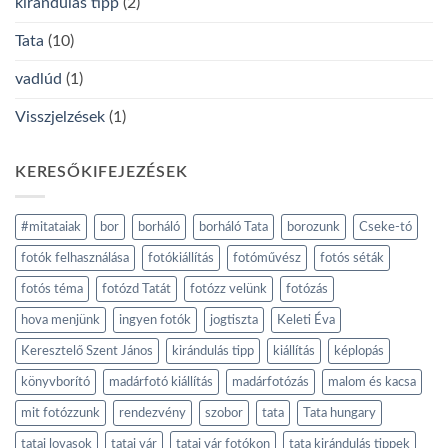
kirándulás tipp
(2)
Tata
(10)
vadlúd
(1)
Visszjelzések
(1)
KERESŐKIFEJEZÉSEK
#mitataiak
bor
borháló
borháló Tata
borozunk
Cseke-tó
fotók felhasználása
fotókiállítás
fotóművész
fotós séták
fotós téma
fotózd Tatát
fotózz velünk
fotózás
hova menjünk
ingyen fotók
jogtiszta
Keleti Éva
Keresztelő Szent János
kirándulás tipp
kiállítás
képlopás
könyvborító
madárfotó kiállítás
madárfotózás
malom és kacsa
mit fotózzunk
rendezvény
szobor
tata
Tata hungary
tatai lovasok
tatai vár
tatai vár fotókon
tata kirándulás tippek