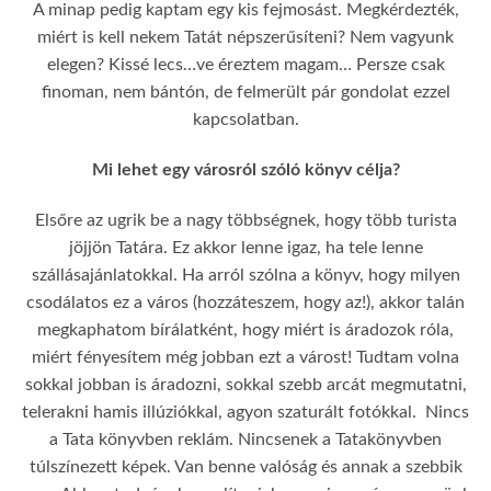
A minap pedig kaptam egy kis fejmosást. Megkérdezték,
miért is kell nekem Tatát népszerűsíteni? Nem vagyunk
elegen? Kissé lecs…ve éreztem magam… Persze csak
finoman, nem bántón, de felmerült pár gondolat ezzel
kapcsolatban.
Mi lehet egy városról szóló könyv célja?
Elsőre az ugrik be a nagy többségnek, hogy több turista
jöjjön Tatára. Ez akkor lenne igaz, ha tele lenne
szállásajánlatokkal. Ha arról szólna a könyv, hogy milyen
csodálatos ez a város (hozzáteszem, hogy az!), akkor talán
megkaphatom bírálatként, hogy miért is áradozok róla,
miért fényesítem még jobban ezt a várost! Tudtam volna
sokkal jobban is áradozni, sokkal szebb arcát megmutatni,
telerakni hamis illúziókkal, agyon szaturált fotókkal. Nincs
a Tata könyvben reklám. Nincsenek a Tatakönyvben
túlszínezett képek. Van benne valóság és annak a szebbik