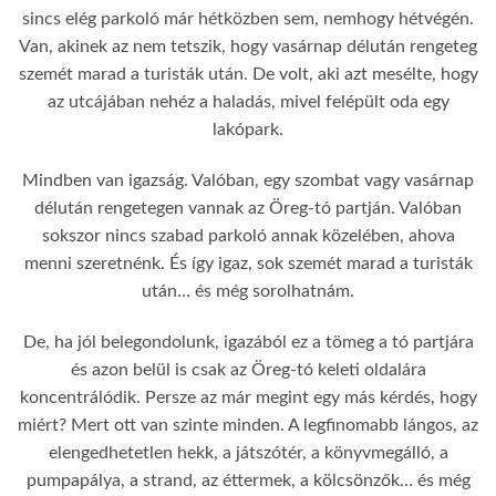
sincs elég parkoló már hétközben sem, nemhogy hétvégén.
Van, akinek az nem tetszik, hogy vasárnap délután rengeteg
szemét marad a turisták után. De volt, aki azt mesélte, hogy
az utcájában nehéz a haladás, mivel felépült oda egy
lakópark.
Mindben van igazság. Valóban, egy szombat vagy vasárnap
délután rengetegen vannak az Öreg-tó partján. Valóban
sokszor nincs szabad parkoló annak közelében, ahova
menni szeretnénk. És így igaz, sok szemét marad a turisták
után… és még sorolhatnám.
De, ha jól belegondolunk, igazából ez a tömeg a tó partjára
és azon belül is csak az Öreg-tó keleti oldalára
koncentrálódik. Persze az már megint egy más kérdés, hogy
miért? Mert ott van szinte minden. A legfinomabb lángos, az
elengedhetetlen hekk, a játszótér, a könyvmegálló, a
pumpapálya, a strand, az éttermek, a kölcsönzők… és még