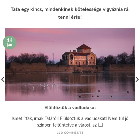
Tata egy kincs, mindenkinek kötelessége vigyáznia rá,
tenni érte!
14
jan
Elüldöztük a vadludakat
Ismét írtak, írnak Tatáról! Elüldöztük a vadludakat! Nem túl jó
színben feltüntetve a várost, az [...]
110 COMMENTS