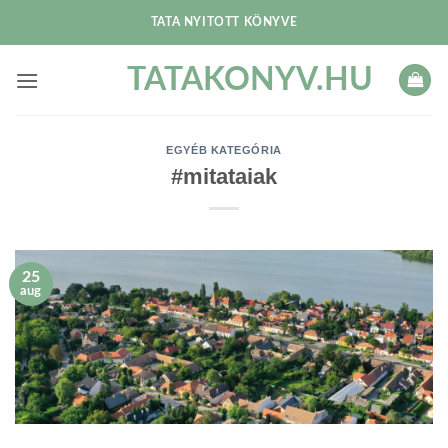
Skip
TATA NYITOTT KÖNYVE
to
content
TATAKONYV.HU
EGYÉB KATEGÓRIA
#mitataiak
25
aug