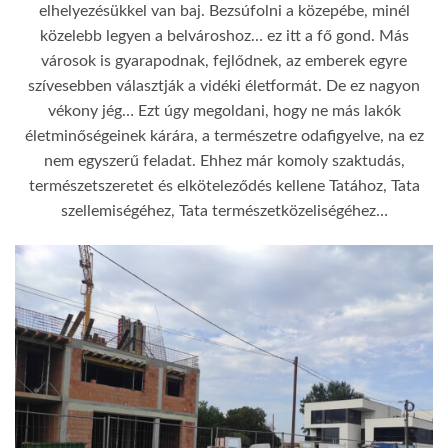
elhelyezésükkel van baj. Bezsúfolni a közepébe, minél
közelebb legyen a belvároshoz… ez itt a fő gond. Más
városok is gyarapodnak, fejlődnek, az emberek egyre
szívesebben választják a vidéki életformát. De ez nagyon
vékony jég… Ezt úgy megoldani, hogy ne más lakók
életminőségeinek kárára, a természetre odafigyelve, na ez
nem egyszerű feladat. Ehhez már komoly szaktudás,
természetszeretet és elköteleződés kellene Tatához, Tata
szellemiségéhez, Tata természetközeliségéhez…