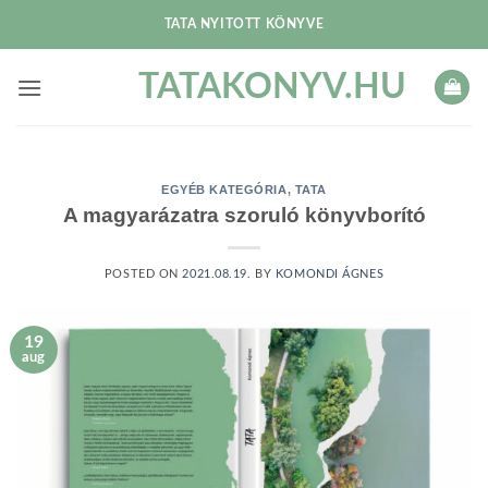
Skip
TATA NYITOTT KÖNYVE
to
content
TATAKONYV.HU
EGYÉB KATEGÓRIA
,
TATA
A magyarázatra szoruló könyvborító
POSTED ON
2021.08.19.
BY
KOMONDI ÁGNES
19
aug