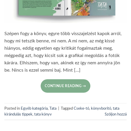
Szépen fogy a könyv, egyre több visszajelzést kapok arról,
hogy mi tetszik benne, mi nem. A mi nem, az még kissé
hiányos, eddig egyetlen egy kritikát fogalmaztak meg,
mégpedig azt, hogy kicsit sok a grafikai megoldás a fotók
kárára. Elhiszem, hogy van, akinek ez így nem annyira jön
be. Nincs is ezzel semmi baj. Mint […]
CONTINUE READING
→
Posted in
Egyéb kategória
,
Tata
|
Tagged
Cseke-tó
,
könyvborító
,
tata
kirándulás tippek
,
tata könyv
Szóljon hozzá