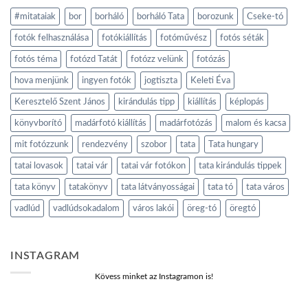
#mitataiak
bor
borháló
borháló Tata
borozunk
Cseke-tó
fotók felhasználása
fotókiállítás
fotóművész
fotós séták
fotós téma
fotózd Tatát
fotózz velünk
fotózás
hova menjünk
ingyen fotók
jogtiszta
Keleti Éva
Keresztelő Szent János
kirándulás tipp
kiállítás
képlopás
könyvborító
madárfotó kiállítás
madárfotózás
malom és kacsa
mit fotózzunk
rendezvény
szobor
tata
Tata hungary
tatai lovasok
tatai vár
tatai vár fotókon
tata kirándulás tippek
tata könyv
tatakönyv
tata látványosságai
tata tó
tata város
vadlúd
vadlúdsokadalom
város lakói
öreg-tó
öregtó
INSTAGRAM
Kövess minket az Instagramon is!