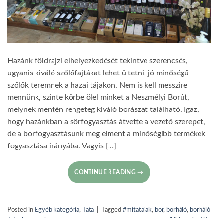
Hazánk földrajzi elhelyezkedését tekintve szerencsés,
ugyanis kiváló szőlőfajtákat lehet ültetni, jó minőségű
szőlők teremnek a hazai tájakon. Nem is kell messzire
mennünk, szinte körbe ölel minket a Neszmélyi Borút,
melynek mentén rengeteg kiváló borászat található. Igaz,
hogy hazánkban a sörfogyasztás átvette a vezető szerepet,
de a borfogyasztásunk meg elment a minőségibb termékek
fogyasztása irányába. Vagyis […]
CONTINUE READING
→
Posted in
Egyéb kategória
,
Tata
|
Tagged
#mitataiak
,
bor
,
borháló
,
borháló