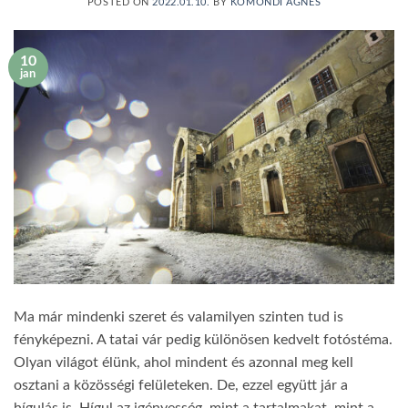
POSTED ON
2022.01.10.
BY
KOMONDI ÁGNES
10
jan
Ma már mindenki szeret és valamilyen szinten tud is
fényképezni. A tatai vár pedig különösen kedvelt fotóstéma.
Olyan világot élünk, ahol mindent és azonnal meg kell
osztani a közösségi felületeken. De, ezzel együtt jár a
hígulás is. Hígul az igényesség, mint a tartalmakat, mint a