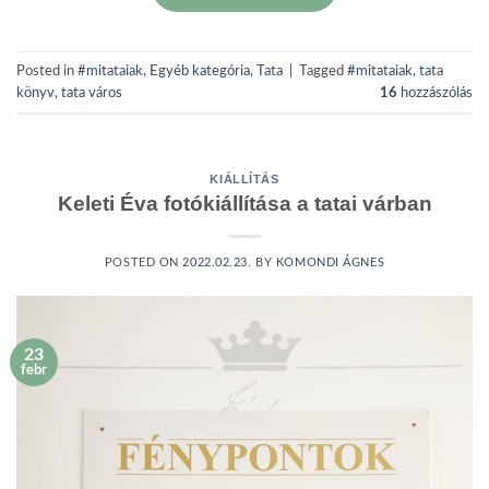
Posted in
#mitataiak
,
Egyéb kategória
,
Tata
|
Tagged
#mitataiak
,
tata
könyv
,
tata város
16
hozzászólás
KIÁLLÍTÁS
Keleti Éva fotókiállítása a tatai várban
POSTED ON
2022.02.23.
BY
KOMONDI ÁGNES
23
febr