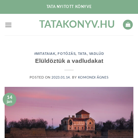
Skip
TATA NYITOTT KÖNYVE
to
content
TATAKONYV.HU
#MITATAIAK
,
FOTÓZÁS
,
TATA
,
VADLÚD
Elüldöztük a vadludakat
POSTED ON
2023.01.14.
BY
KOMONDI ÁGNES
14
jan