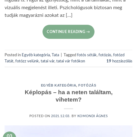
vizuális megjelenést illeti. Pszichológusok biztosan meg
tudják magyarázni azokat az […]
CONTINUE READING
→
Posted in
Egyéb kategória
,
Tata
|
Tagged
fotós séták
,
fotózás
,
fotózd
Tatát
,
fotózz velünk
,
tatai vár
,
tatai vár fotókon
19
hozzászólás
EGYÉB KATEGÓRIA
,
FOTÓZÁS
Képlopás – ha a neten találtam,
vihetem?
POSTED ON
2021.12.03.
BY
KOMONDI ÁGNES
03