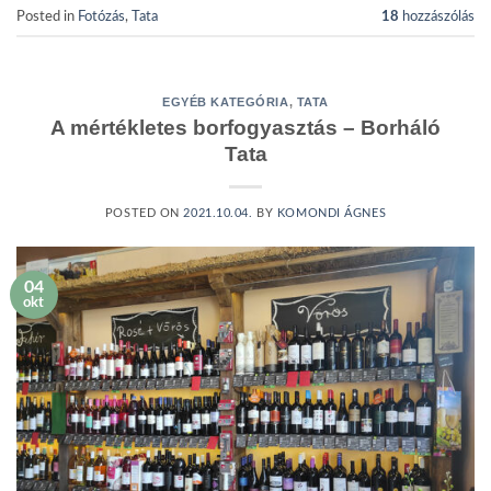
Posted in
Fotózás
,
Tata
18
hozzászólás
EGYÉB KATEGÓRIA
,
TATA
A mértékletes borfogyasztás – Borháló
Tata
POSTED ON
2021.10.04.
BY
KOMONDI ÁGNES
04
okt