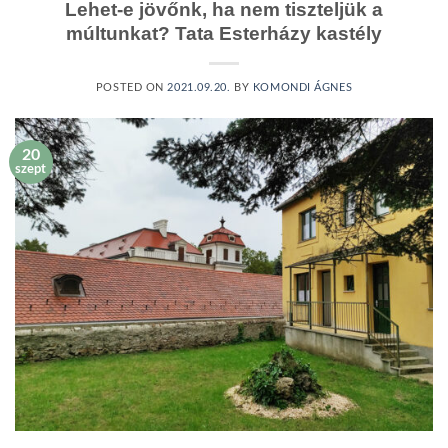
Lehet-e jövőnk, ha nem tiszteljük a
múltunkat? Tata Esterházy kastély
POSTED ON
2021.09.20.
BY
KOMONDI ÁGNES
20
szept