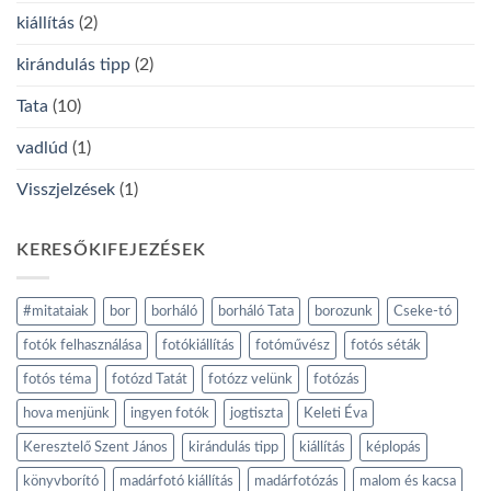
kiállítás
(2)
kirándulás tipp
(2)
Tata
(10)
vadlúd
(1)
Visszjelzések
(1)
KERESŐKIFEJEZÉSEK
#mitataiak
bor
borháló
borháló Tata
borozunk
Cseke-tó
fotók felhasználása
fotókiállítás
fotóművész
fotós séták
fotós téma
fotózd Tatát
fotózz velünk
fotózás
hova menjünk
ingyen fotók
jogtiszta
Keleti Éva
Keresztelő Szent János
kirándulás tipp
kiállítás
képlopás
könyvborító
madárfotó kiállítás
madárfotózás
malom és kacsa