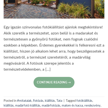
Egy igazán színvonalas fotókiállítást ajánlok megtekintésre!
Akik szeretik a természetet, azon belül is a madarakat és
természetesen a gyönyörű fotókat, nem fognak csalódni
ezekben a képekben. Érdemes gyerekekkel is felkeresni ezt a
kiállítást, hiszen jó alkalom lehet arra, hogy beszélgessetek a
természetről, a természet szeretetéről, a madárvilág
megóvásáról. A fotósok szerepe jelentős a
természetvédelemben, a […]
CONTINUE READING
→
Posted in
#mitataiak
,
Fotózás
,
kiállítás
,
Tata
|
Tagged
fotókiállítás
,
kiállítás
,
madárfotó kiállítás
,
madárfotózás
,
malom és kacsa
,
rendezvény
,