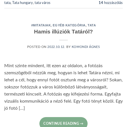
tata
,
Tata hungary
,
tata város
14
hozzászólás
#MITATAIAK
,
EGYÉB KATEGÓRIA
,
TATA
Hamis illúziók Tatáról?
POSTED ON
2022.10.12.
BY
KOMONDI ÁGNES
Mint szinte mindent, itt ezen az oldalon, a fotózás
szemszögéből nézzük meg, hogyan is lehet Tatára nézni, mi
lehet a cél, hogy ennyi fotót osztunk meg a városról? Sokan,
sokszor fotózzuk a város különböző látványosságait,
természeti kincseit. A fotózás egy kifejezési forma. Egyfajta
vizuális kommunikáció a néző felé. Egy fotó tényt közöl. Egy
jó fotó […]
CONTINUE READING
→