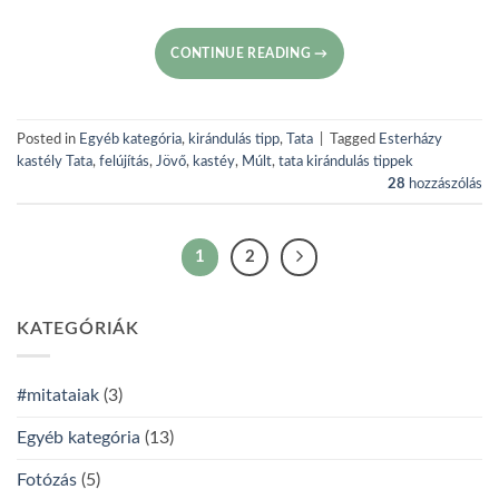
CONTINUE READING
→
Posted in
Egyéb kategória
,
kirándulás tipp
,
Tata
|
Tagged
Esterházy
kastély Tata
,
felújítás
,
Jövő
,
kastéy
,
Múlt
,
tata kirándulás tippek
28
hozzászólás
1
2
KATEGÓRIÁK
#mitataiak
(3)
Egyéb kategória
(13)
Fotózás
(5)