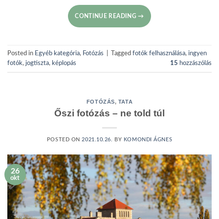
CONTINUE READING
→
Posted in
Egyéb kategória
,
Fotózás
|
Tagged
fotók felhasználása
,
ingyen
fotók
,
jogtiszta
,
képlopás
15
hozzászólás
FOTÓZÁS
,
TATA
Őszi fotózás – ne told túl
POSTED ON
2021.10.26.
BY
KOMONDI ÁGNES
26
okt