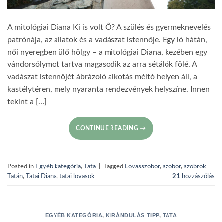
A mitológiai Diana Ki is volt Ő? A szülés és gyermeknevelés
patrónája, az állatok és a vadászat istennője. Egy ló hátán,
női nyeregben ülő hölgy – a mitológiai Diana, kezében egy
vándorsólymot tartva magasodik az arra sétálók fölé. A
vadászat istennőjét ábrázoló alkotás méltó helyen áll, a
kastélytéren, mely nyaranta rendezvények helyszíne. Innen
tekint a […]
CONTINUE READING
→
Posted in
Egyéb kategória
,
Tata
|
Tagged
Lovasszobor
,
szobor
,
szobrok
Tatán
,
Tatai Diana
,
tatai lovasok
21
hozzászólás
EGYÉB KATEGÓRIA
,
KIRÁNDULÁS TIPP
,
TATA