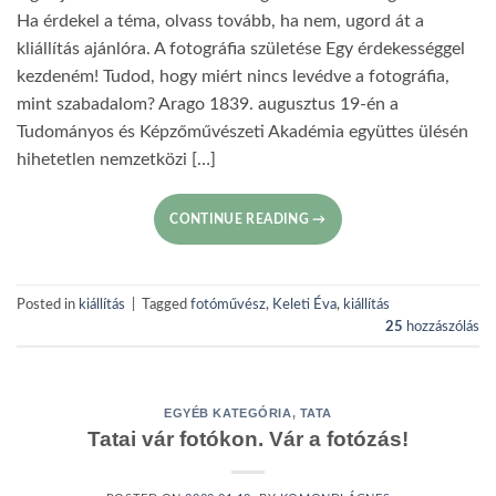
Ha érdekel a téma, olvass tovább, ha nem, ugord át a
kliállítás ajánlóra. A fotográfia születése Egy érdekességgel
kezdeném! Tudod, hogy miért nincs levédve a fotográfia,
mint szabadalom? Arago 1839. augusztus 19-én a
Tudományos és Képzőművészeti Akadémia együttes ülésén
hihetetlen nemzetközi […]
CONTINUE READING
→
Posted in
kiállítás
|
Tagged
fotóművész
,
Keleti Éva
,
kiállítás
25
hozzászólás
EGYÉB KATEGÓRIA
,
TATA
Tatai vár fotókon. Vár a fotózás!