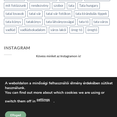
mit fotózzunk
rendezvény
szobor
tata
Tata hungary
tatai lovasok
tatai vár
tatai vár fotókon
tata kirándulás tippek
tata könyv
tatakönyv
tata látványosságai
tata tó
tata város
vadlúd
vadlúdsokadalom
város lakói
öreg-tó
öregtó
INSTAGRAM
Kövess minket az Instagramon is!
A weboldalon a minőségi felhasználói élmény érdekében sütiket
használunk.
BLOG
ADATVÉDELMI IRÁNYELVEK
COOKIE NYILATKOZAT
You can find out more about which cookies we are using or
ÁLTALÁNOS SZERZŐDÉSI FELTÉTELEK
KOSÁR
PÉNZTÁR
FIÓKOM
SHOP
settings
switch them off in
.
tatakonyv.hu 2026 ©
Komondi Ágnes
Elfogad