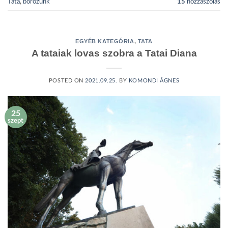
Tata
,
borozunk
15
hozzászólás
EGYÉB KATEGÓRIA
,
TATA
A tataiak lovas szobra a Tatai Diana
POSTED ON
2021.09.25.
BY
KOMONDI ÁGNES
25
szept