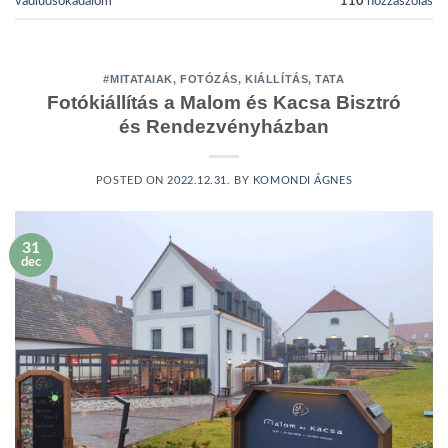
vadlúdsokadalom
110
hozzászólás
#MITATAIAK
,
FOTÓZÁS
,
KIÁLLÍTÁS
,
TATA
Fotókiállítás a Malom és Kacsa Bisztró
és Rendezvényházban
POSTED ON
2022.12.31.
BY
KOMONDI ÁGNES
31
dec