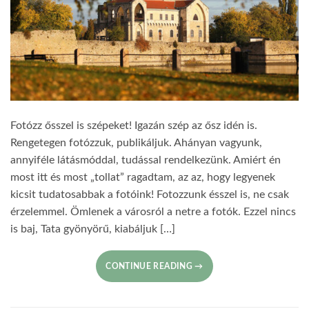
Fotózz ősszel is szépeket! Igazán szép az ősz idén is.
Rengetegen fotózzuk, publikáljuk. Ahányan vagyunk,
annyiféle látásmóddal, tudással rendelkezünk. Amiért én
most itt és most „tollat” ragadtam, az az, hogy legyenek
kicsit tudatosabbak a fotóink! Fotozzunk ésszel is, ne csak
érzelemmel. Ömlenek a városról a netre a fotók. Ezzel nincs
is baj, Tata gyönyörű, kiabáljuk […]
CONTINUE READING
→