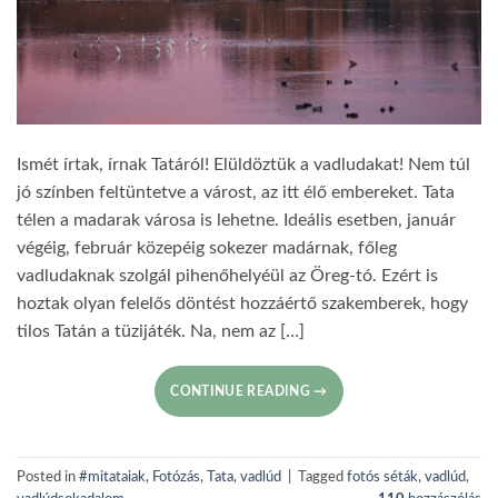
Ismét írtak, írnak Tatáról! Elüldöztük a vadludakat! Nem túl
jó színben feltüntetve a várost, az itt élő embereket. Tata
télen a madarak városa is lehetne. Ideális esetben, január
végéig, február közepéig sokezer madárnak, főleg
vadludaknak szolgál pihenőhelyéül az Öreg-tó. Ezért is
hoztak olyan felelős döntést hozzáértő szakemberek, hogy
tilos Tatán a tüzijáték. Na, nem az […]
CONTINUE READING
→
Posted in
#mitataiak
,
Fotózás
,
Tata
,
vadlúd
|
Tagged
fotós séták
,
vadlúd
,