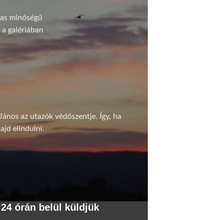
gas minőségű
 a galériában
János az utazók védőszentje. Így, ha
ajd elindulni.
24 órán belül küldjük