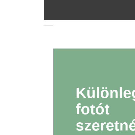
Különle
fotót
szeretn