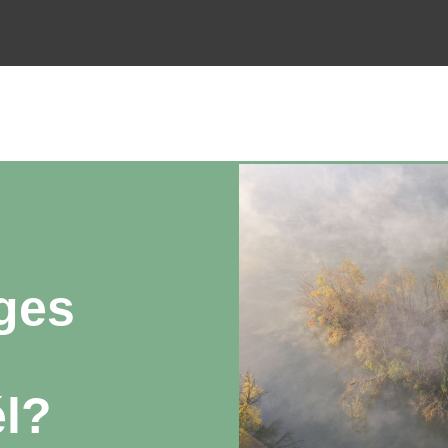
ges
él?