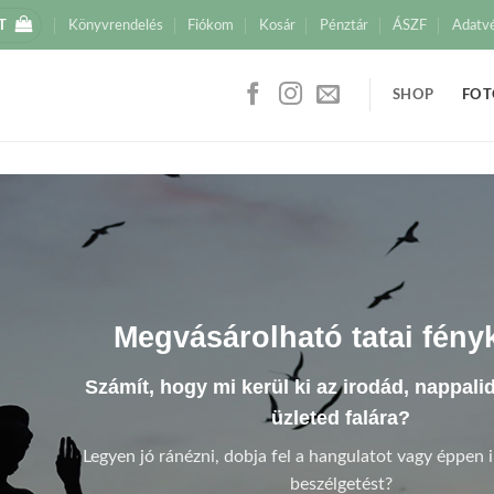
T
Könyvrendelés
Fiókom
Kosár
Pénztár
ÁSZF
Adatv
SHOP
FOT
Megvásárolható tatai fény
Számít, hogy mi kerül ki az irodád, nappali
üzleted falára?
Legyen jó ránézni, dobja fel a hangulatot vagy éppen i
beszélgetést?