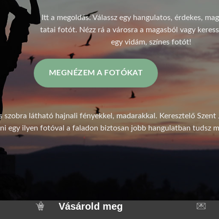
Itt a megoldás: Válassz egy hangulatos, érdekes, ma
tatai fotót. Nézz rá a városra a magasból vagy keress
egy vidám, színes fotót!
MEGNÉZEM A FOTÓKAT
 szobra látható hajnali fényekkel, madarakkal. Keresztelő Szent 
ni egy ilyen fotóval a faladon biztosan jobb hangulatban tudsz m
Vásárold meg