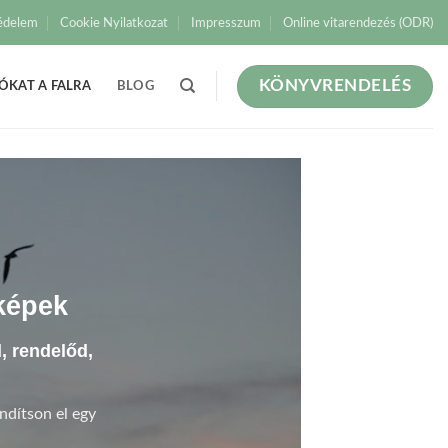
édelem
Cookie Nyilatkozat
Impresszum
Online vitarendezés (ODR)
KÖNYVRENDELÉS
ÓKAT A FALRA
BLOG
képek
d, rendelőd,
ndítson el egy