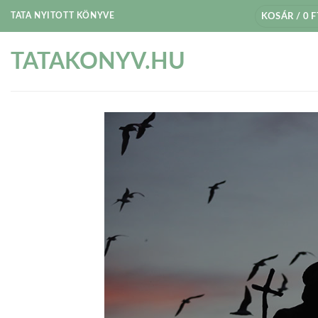
Skip
TATA NYITOTT KÖNYVE
KOSÁR /
0
F
to
content
TATAKONYV.HU