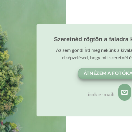
Szeretnéd rögtön a faladra 
Az sem gond! Írd meg nekünk a kivála
elképzelésed, hogy mit szeretnél 
ÁTNÉZEM A FOTÓK
írok e-mailt