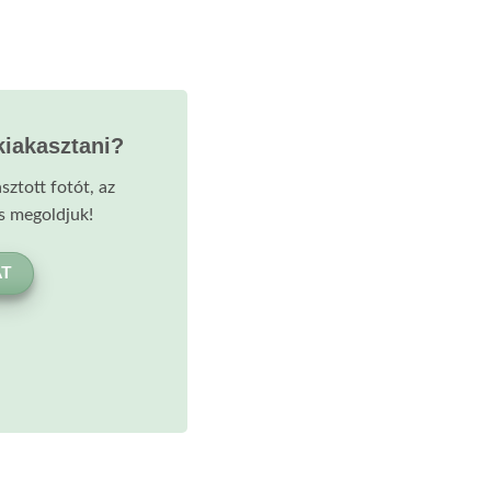
kiakasztani?
sztott fotót, az
és megoldjuk!
AT