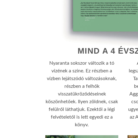
MIND A 4 ÉV
Nyaranta sokszor változik a tó
vizének a színe. Ez részben a
legs
vízben lejátszódó változásoknak,
Ta
részben a felhők
b
visszatükröződéseinek
Agg
köszönhetőek. Ilyen zöldnek, csak
cso
felülről láthatjuk. Ezektől a légi
ugye
felvételetől is lett egyedi ez a
az 
könyv.