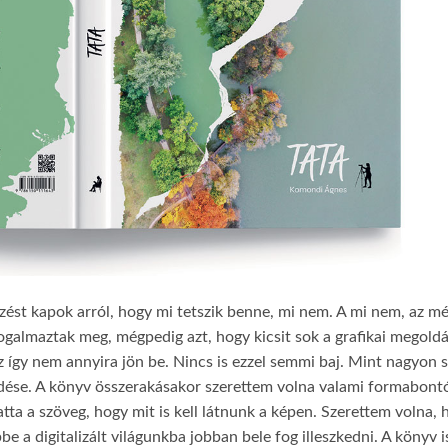
lzést kapok arról, hogy mi tetszik benne, mi nem. A mi nem, az m
fogalmaztak meg, mégpedig azt, hogy kicsit sok a grafikai megoldá
z így nem annyira jön be. Nincs is ezzel semmi baj. Mint nagyon 
rdése. A könyv összerakásakor szerettem volna valami formabont
tta a szöveg, hogy mit is kell látnunk a képen. Szerettem volna, 
ebbe a digitalizált világunkba jobban bele fog illeszkedni. A könyv i