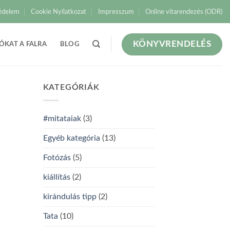
édelem
Cookie Nyilatkozat
Impresszum
Online vitarendezés (ODR)
KÖNYVRENDELÉS
ÓKAT A FALRA
BLOG
KATEGÓRIÁK
#mitataiak
(3)
Egyéb kategória
(13)
Fotózás
(5)
kiállítás
(2)
kirándulás tipp
(2)
Tata
(10)