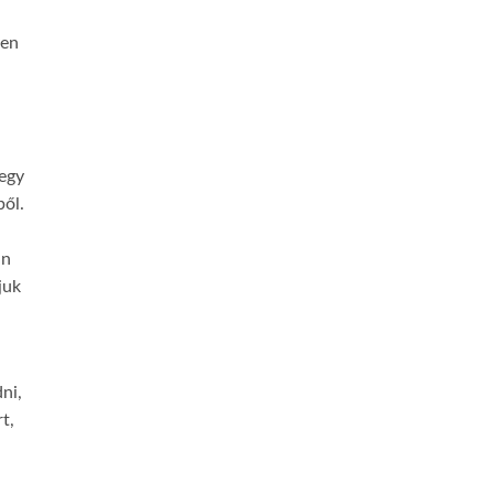
yen
s
 egy
ből.
an
juk
ni,
t,