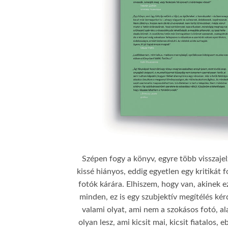
Szépen fogy a könyv, egyre több visszaje
kissé hiányos, eddig egyetlen egy kritikát 
fotók kárára. Elhiszem, hogy van, akinek e
minden, ez is egy szubjektív megítélés ké
valami olyat, ami nem a szokásos fotó, ala
olyan lesz, ami kicsit mai, kicsit fiatalos, 