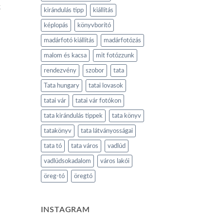
k
kirándulás tipp
kiállítás
képlopás
könyvborító
madárfotó kiállítás
madárfotózás
malom és kacsa
mit fotózzunk
rendezvény
szobor
tata
Tata hungary
tatai lovasok
tatai vár
tatai vár fotókon
tata kirándulás tippek
tata könyv
tatakönyv
tata látványosságai
tata tó
tata város
vadlúd
vadlúdsokadalom
város lakói
öreg-tó
öregtó
INSTAGRAM