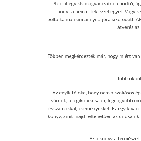
Szorul egy kis magyarázatra a borító, ú
annyira nem értek ezzel egyet. Vagyis v
beltartalma nem annyira jóra sikeredett. A
átverés az
Többen megkérdezték már, hogy miért van o
Több okból 
Az egyik fő oka, hogy nem a szokásos épü
várunk, a legikonikusabb, legnagyobb mű
évszámokkal, eseményekkel. Ez egy kíváncs
könyv, amit majd feltehetően az unokáink i
Ez a könyv a természet s