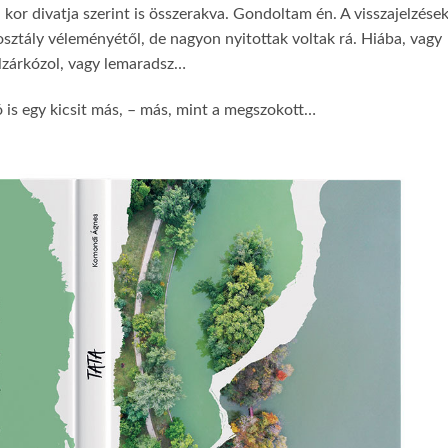
 kor divatja szerint is összerakva. Gondoltam én. A visszajelzése
osztály véleményétől, de nagyon nyitottak voltak rá. Hiába, vagy
lzárkózol, vagy lemaradsz…
ó is egy kicsit más, – más, mint a megszokott…