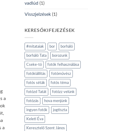
vadlúd
(1)
Visszjelzések
(1)
KERESŐKIFEJEZÉSEK
#mitataiak
bor
borháló
borháló Tata
borozunk
Cseke-tó
fotók felhasználása
fotókiállítás
fotóművész
fotós séták
fotós téma
ég
fotózd Tatát
fotózz velünk
s a
fotózás
hova menjünk
sok
ingyen fotók
jogtiszta
ót,
Keleti Éva
ha
s a
Keresztelő Szent János