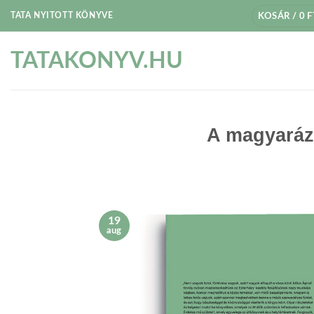
Skip
TATA NYITOTT KÖNYVE
KOSÁR /
0
F
to
content
TATAKONYV.HU
A magyaráz
19
aug