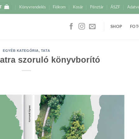
T
Könyvrendelés
Fiókom
Kosár
Pénztár
ÁSZF
Adatv
SHOP
FOT
EGYÉB KATEGÓRIA
,
TATA
atra szoruló könyvborító