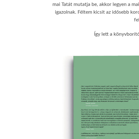
mai Tatát mutatja be, akkor legyen a mai
igazolnak. Féltem kicsit az idősebb kor
fe
Így lett a könyvborít