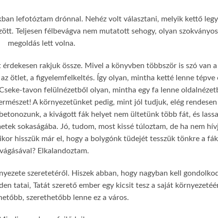
kban lefotóztam drónnal. Nehéz volt választani, melyik kettő leg
őzött. Teljesen félbevágva nem mutatott sehogy, olyan szokványo
megoldás lett volna.
zt érdekesen rakjuk össze. Mivel a könyvben többször is szó van a
 ötlet, a figyelemfelkeltés. Így olyan, mintha ketté lenne tépve
a Cseke-tavon felülnézetből olyan, mintha egy fa lenne oldalnézet
mészet! A környezetünket pedig, mint jól tudjuk, elég rendesen
etonozunk, a kivágott fák helyet nem ültetünk több fát, és lass
emetek sokaságába. Jó, tudom, most kissé túloztam, de ha nem hív
Mikor hisszük már el, hogy a bolygónk tüdejét tesszük tönkre a fák
ivágásával? Elkalandoztam.
örnyezete szeretetéről. Hiszek abban, hogy nagyban kell gondolkod
en tatai, Tatát szerető ember egy kicsit tesz a saját környezetéér
hetőbb, szerethetőbb lenne ez a város.