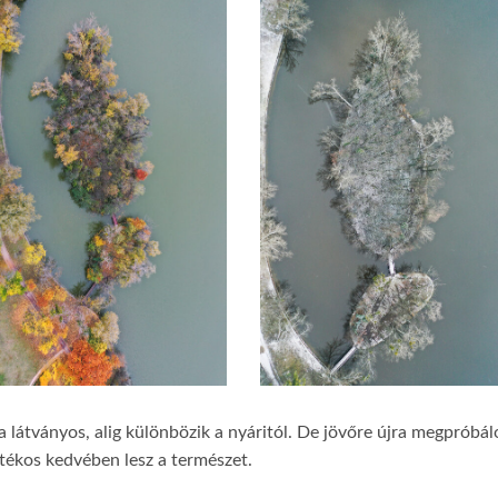
 látványos, alig különbözik a nyáritól. De jövőre újra megpróbá
átékos kedvében lesz a természet.