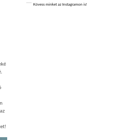
Kövess minket az Instagramon is!
eké
.
ó
en
 az
et!