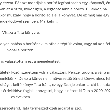
gy érzem. Bár azt mondják a borító legfontosabb egy könyvnél, é
an az a szitu, mikor igen, a legfontosabb a borító. Pl. akkor, ha
kkor muszály, hogy a borító adja el a könyvet. De ez meg már egy 
 érdeklődővel szemben. Marketing…
Vissza a Tata könyvre.
lyan hatása a borítónak, mintha eltéptük volna, vagy mi az a fe
vonal a borítón.
is választottam ezt a megjelenítést.
letek közül szerettem volna választani. Persze, tudom, a vár a m
emlékünk. De ez a könyv nem művészettörténeti könyv, nincs te
iságot keltő könyv Tata iránt, ez egy Tata jelenkori arcát bemut
s érdeklődve fogják lapozgatni, hogy is nézett ki Tata a 2020-20
es években.
zeretetéről, Tata természetközeli arcáról is szól.