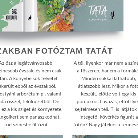
SZAKBAN FOTÓZTAM TATÁT
Az ősz a leglátványosabb,
A tél. Ilyenkor már nem a szín
zínesebb évszak, és nem csak
a főszerep, hanem a formáké
tán. A könyvbe sok felvétel
Minden sokkal láthatóbb,
ekerült ebből az évszakból.
átlátszobb lesz. Mikor a fot
ostyáni arborétum pl. valami
készült, előtte volt egy kis
da ősszel, felülnézetből. De
porcukros havazás, ettől ily
 ez a kis sziget és környezete,
sejtelmesen téli. Ti is látjátok
Angolkert sem panaszkodhat,
integető, kövérkés figurát a
tud színesbe öltözni.
fotón? Nagy játékos a termész