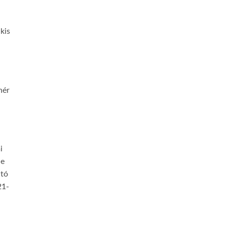
n
kis
hér
i
le
ató
21-