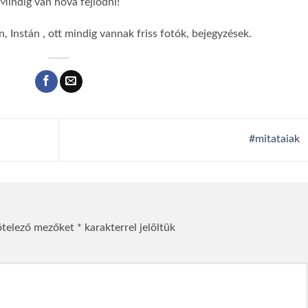
Mindig van hova fejlődni!
 Instán , ott mindig vannak friss fotók, bejegyzések.
#mitataiak
ötelező mezőket
*
karakterrel jelöltük