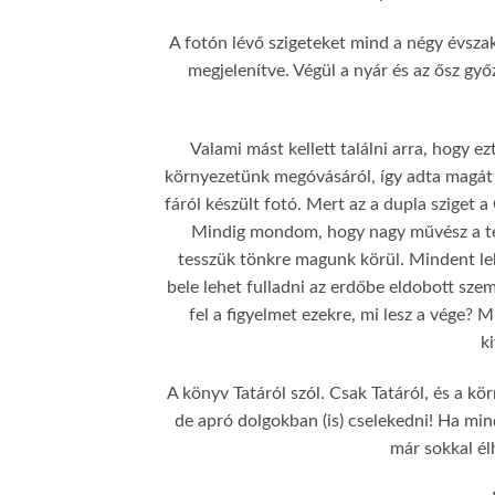
A fotón lévő szigeteket mind a négy évsza
megjelenítve. Végül a nyár és az ősz gy
Valami mást kellett találni arra, hogy e
környezetünk megóvásáról, így adta magát az
fáról készült fotó. Mert az a dupla sziget 
Mindig mondom, hogy nagy művész a ter
tesszük tönkre magunk körül. Mindent leb
bele lehet fulladni az erdőbe eldobott sz
fel a figyelmet ezekre, mi lesz a vége? 
k
A könyv Tatáról szól. Csak Tatáról, és a k
de apró dolgokban (is) cselekedni! Ha mind
már sokkal él