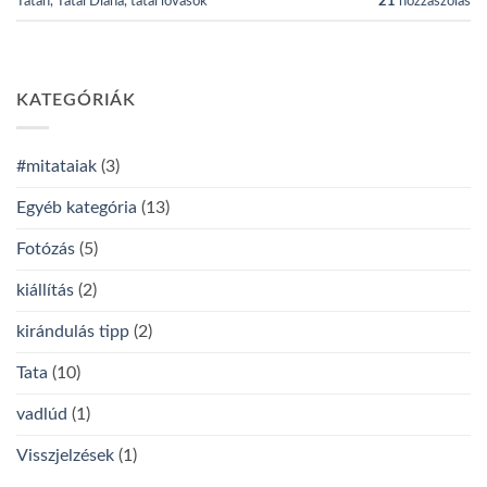
Tatán
,
Tatai Diana
,
tatai lovasok
21
hozzászólás
KATEGÓRIÁK
#mitataiak
(3)
Egyéb kategória
(13)
Fotózás
(5)
kiállítás
(2)
kirándulás tipp
(2)
Tata
(10)
vadlúd
(1)
Visszjelzések
(1)