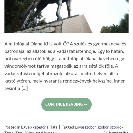
A mitológiai Diana Ki is volt Ő? A szülés és gyermeknevelés
patrónája, az állatok és a vadászat istennője. Egy ló hátán,
női nyeregben ülő hölgy – a mitológiai Diana, kezében egy
vándorsólymot tartva magasodik az arra sétálók fölé. A
vadászat istennőjét ábrázoló alkotás méltó helyen áll, a
kastélytéren, mely nyaranta rendezvények helyszíne. Innen
tekint a […]
CONTINUE READING
→
Posted in
Egyéb kategória
,
Tata
|
Tagged
Lovasszobor
,
szobor
,
szobrok