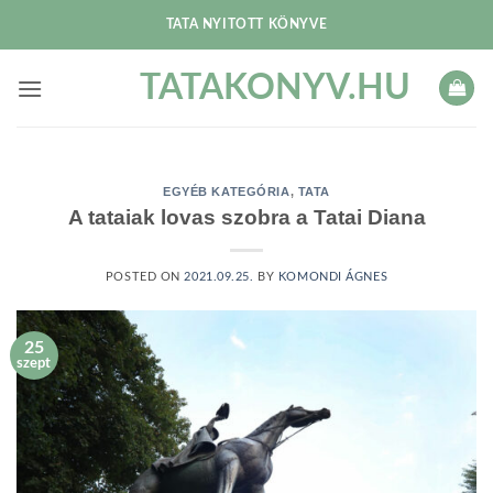
Skip
TATA NYITOTT KÖNYVE
to
content
TATAKONYV.HU
EGYÉB KATEGÓRIA
,
TATA
A tataiak lovas szobra a Tatai Diana
POSTED ON
2021.09.25.
BY
KOMONDI ÁGNES
25
szept