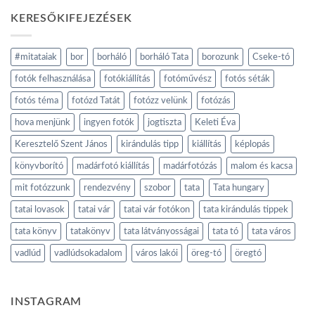
KERESŐKIFEJEZÉSEK
#mitataiak
bor
borháló
borháló Tata
borozunk
Cseke-tó
fotók felhasználása
fotókiállítás
fotóművész
fotós séták
fotós téma
fotózd Tatát
fotózz velünk
fotózás
hova menjünk
ingyen fotók
jogtiszta
Keleti Éva
Keresztelő Szent János
kirándulás tipp
kiállítás
képlopás
könyvborító
madárfotó kiállítás
madárfotózás
malom és kacsa
mit fotózzunk
rendezvény
szobor
tata
Tata hungary
tatai lovasok
tatai vár
tatai vár fotókon
tata kirándulás tippek
tata könyv
tatakönyv
tata látványosságai
tata tó
tata város
vadlúd
vadlúdsokadalom
város lakói
öreg-tó
öregtó
INSTAGRAM