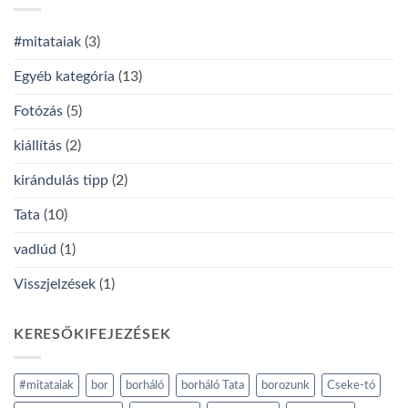
#mitataiak
(3)
Egyéb kategória
(13)
Fotózás
(5)
kiállítás
(2)
kirándulás tipp
(2)
Tata
(10)
vadlúd
(1)
Visszjelzések
(1)
KERESŐKIFEJEZÉSEK
#mitataiak
bor
borháló
borháló Tata
borozunk
Cseke-tó