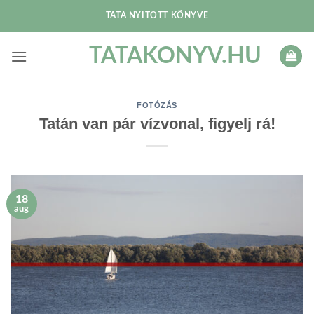
Skip
TATA NYITOTT KÖNYVE
to
content
TATAKONYV.HU
FOTÓZÁS
Tatán van pár vízvonal, figyelj rá!
18
aug