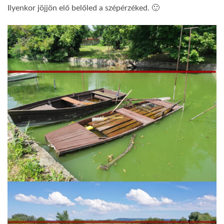
Ilyenkor jöjjön elő belőled a szépérzéked. 🙂