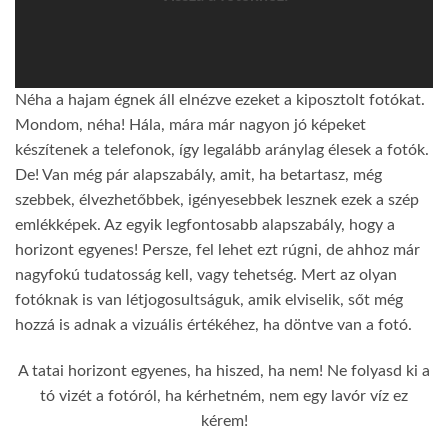
Néha a hajam égnek áll elnézve ezeket a kiposztolt fotókat.
Mondom, néha! Hála, mára már nagyon jó képeket
készítenek a telefonok, így legalább aránylag élesek a fotók.
De! Van még pár alapszabály, amit, ha betartasz, még
szebbek, élvezhetőbbek, igényesebbek lesznek ezek a szép
emlékképek. Az egyik legfontosabb alapszabály, hogy a
horizont egyenes! Persze, fel lehet ezt rúgni, de ahhoz már
nagyfokú tudatosság kell, vagy tehetség. Mert az olyan
fotóknak is van létjogosultságuk, amik elviselik, sőt még
hozzá is adnak a vizuális értékéhez, ha döntve van a fotó.
A tatai horizont egyenes, ha hiszed, ha nem! Ne folyasd ki a
tó vizét a fotóról, ha kérhetném, nem egy lavór víz ez
kérem!