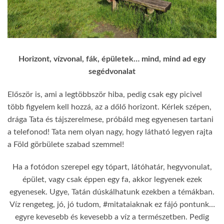
Horizont, vízvonal, fák, épületek… mind, mind ad egy
segédvonalat
Először is, ami a legtöbbször hiba, pedig csak egy picivel
több figyelem kell hozzá, az a dőlő horizont. Kérlek szépen,
drága Tata és tájszerelmese, próbáld meg egyenesen tartani
a telefonod! Tata nem olyan nagy, hogy látható legyen rajta
a Föld görbülete szabad szemmel!
Ha a fotódon szerepel egy tópart, látóhatár, hegyvonulat,
épület, vagy csak éppen egy fa, akkor legyenek ezek
egyenesek. Ugye, Tatán dúskálhatunk ezekben a témákban.
Víz rengeteg, jó, jó tudom, #mitataiaknak ez fájó pontunk…
egyre kevesebb és kevesebb a víz a természetben. Pedig