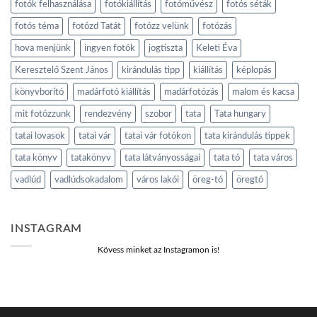
fotók felhasználása
fotókiállítás
fotóművész
fotós séták
fotós téma
fotózd Tatát
fotózz velünk
fotózás
hova menjünk
ingyen fotók
jogtiszta
Keleti Éva
Keresztelő Szent János
kirándulás tipp
kiállítás
képlopás
könyvborító
madárfotó kiállítás
madárfotózás
malom és kacsa
mit fotózzunk
rendezvény
szobor
tata
Tata hungary
tatai lovasok
tatai vár
tatai vár fotókon
tata kirándulás tippek
tata könyv
tatakönyv
tata látványosságai
tata tó
tata város
vadlúd
vadlúdsokadalom
város lakói
öreg-tó
öregtó
INSTAGRAM
Kövess minket az Instagramon is!