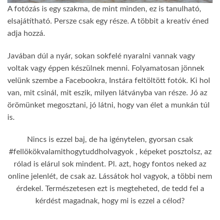
A fotózás is egy szakma, de mint minden, ez is tanulható,
elsajátítható. Persze csak egy része. A többit a kreatív éned
adja hozzá.
Javában dúl a nyár, sokan sokfelé nyaralni vannak vagy
voltak vagy éppen készülnek menni. Folyamatosan jönnek
velünk szembe a Facebookra, Instára feltöltött fotók. Ki hol
van, mit csinál, mit eszik, milyen látványba van része. Jó az
örömünket megosztani, jó látni, hogy van élet a munkán túl
is.
Nincs is ezzel baj, de ha igénytelen, gyorsan csak
#fellökökvalamithogytuddholvagyok , képeket posztolsz, az
rólad is elárul sok mindent. Pl. azt, hogy fontos neked az
online jelenlét, de csak az. Lássátok hol vagyok, a többi nem
érdekel. Természetesen ezt is megteheted, de tedd fel a
kérdést magadnak, hogy mi is ezzel a célod?