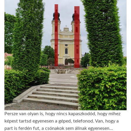
Persze van olyan is, hogy nincs kapaszkodód, hogy mihez
képest tartsd egyenesen a géped, telefonod. Van, hogy a
part is ferdén fut, a csónakok sem állnak egyenesen…