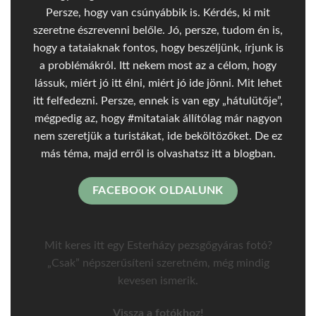
Persze, hogy van csúnyábbik is. Kérdés, ki mit
szeretne észrevenni belőle. Jó, persze, tudom én is,
hogy a tataiaknak fontos, hogy beszéljünk, írjunk is
a problémákról. Itt nekem most az a célom, hogy
lássuk, miért jó itt élni, miért jó ide jönni. Mit lehet
itt felfedezni. Persze, ennek is van egy „hátulütője”,
mégpedig az, hogy #mitataiak állítólag már nagyon
nem szeretjük a turistákat, ide beköltözőket. De ez
más téma, majd erről is olvashatsz itt a blogban.
FACEBOOK OLDALUNK
Mit keres itt egy Esterházy pezsgőgyáras fotó?
„Csak” népszerűsíteni szeretném, még mindig
kevesen ismerik.
Vissza a fotókhoz!