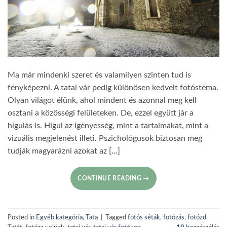
Ma már mindenki szeret és valamilyen szinten tud is
fényképezni. A tatai vár pedig különösen kedvelt fotóstéma.
Olyan világot élünk, ahol mindent és azonnal meg kell
osztani a közösségi felületeken. De, ezzel együtt jár a
hígulás is. Hígul az igényesség, mint a tartalmakat, mint a
vizuális megjelenést illeti. Pszichológusok biztosan meg
tudják magyarázni azokat az […]
CONTINUE READING
→
Posted in
Egyéb kategória
,
Tata
|
Tagged
fotós séták
,
fotózás
,
fotózd