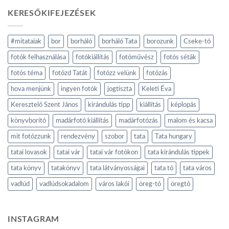
KERESŐKIFEJEZÉSEK
#mitataiak
bor
borháló
borháló Tata
borozunk
Cseke-tó
fotók felhasználása
fotókiállítás
fotóművész
fotós séták
fotós téma
fotózd Tatát
fotózz velünk
fotózás
hova menjünk
ingyen fotók
jogtiszta
Keleti Éva
Keresztelő Szent János
kirándulás tipp
kiállítás
képlopás
könyvborító
madárfotó kiállítás
madárfotózás
malom és kacsa
mit fotózzunk
rendezvény
szobor
tata
Tata hungary
tatai lovasok
tatai vár
tatai vár fotókon
tata kirándulás tippek
tata könyv
tatakönyv
tata látványosságai
tata tó
tata város
vadlúd
vadlúdsokadalom
város lakói
öreg-tó
öregtó
INSTAGRAM