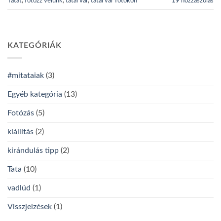
Tatát
,
fotózz velünk
,
tatai vár
,
tatai vár fotókon
19
hozzászólás
KATEGÓRIÁK
#mitataiak
(3)
Egyéb kategória
(13)
Fotózás
(5)
kiállítás
(2)
kirándulás tipp
(2)
Tata
(10)
vadlúd
(1)
Visszjelzések
(1)