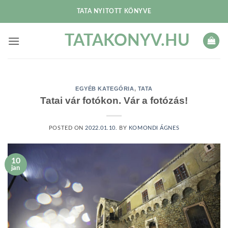
Skip
TATA NYITOTT KÖNYVE
to
content
TATAKONYV.HU
EGYÉB KATEGÓRIA
,
TATA
Tatai vár fotókon. Vár a fotózás!
POSTED ON
2022.01.10.
BY
KOMONDI ÁGNES
10
jan