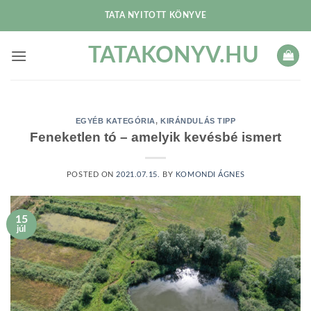
Skip
TATA NYITOTT KÖNYVE
to
content
TATAKONYV.HU
EGYÉB KATEGÓRIA
,
KIRÁNDULÁS TIPP
Feneketlen tó – amelyik kevésbé ismert
POSTED ON
2021.07.15.
BY
KOMONDI ÁGNES
15
júl