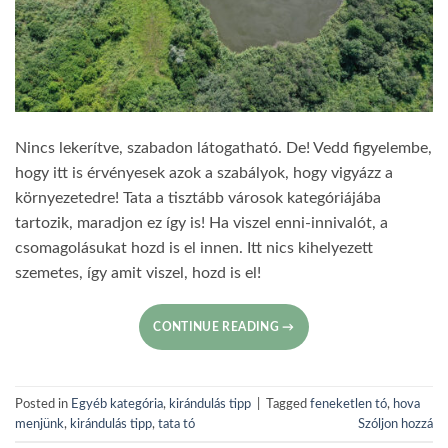
Nincs lekerítve, szabadon látogatható. De! Vedd figyelembe,
hogy itt is érvényesek azok a szabályok, hogy vigyázz a
környezetedre! Tata a tisztább városok kategóriájába
tartozik, maradjon ez így is! Ha viszel enni-innivalót, a
csomagolásukat hozd is el innen. Itt nics kihelyezett
szemetes, így amit viszel, hozd is el!
CONTINUE READING
→
Posted in
Egyéb kategória
,
kirándulás tipp
|
Tagged
feneketlen tó
,
hova
menjünk
,
kirándulás tipp
,
tata tó
Szóljon hozzá