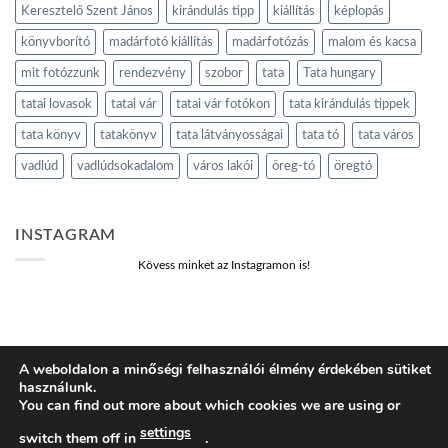
Keresztelő Szent János
kirándulás tipp
kiállítás
képlopás
könyvborító
madárfotó kiállítás
madárfotózás
malom és kacsa
mit fotózzunk
rendezvény
szobor
tata
Tata hungary
tatai lovasok
tatai vár
tatai vár fotókon
tata kirándulás tippek
tata könyv
tatakönyv
tata látványosságai
tata tó
tata város
vadlúd
vadlúdsokadalom
város lakói
öreg-tó
öregtó
INSTAGRAM
Kövess minket az Instagramon is!
A weboldalon a minőségi felhasználói élmény érdekében sütiket
használunk.
BLOG
ADATVÉDELMI IRÁNYELVEK
COOKIE NYILATKOZAT
You can find out more about which cookies we are using or
ÁLTALÁNOS SZERZŐDÉSI FELTÉTELEK
KOSÁR
PÉNZTÁR
FIÓKOM
SHOP
settings
switch them off in
.
tatakonyv.hu 2026 ©
Komondi Ágnes