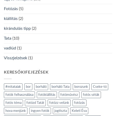
Fotózás
(5)
kiállítás
(2)
kirándulás tipp
(2)
Tata
(10)
vadlúd
(1)
Visszjelzések
(1)
KERESŐKIFEJEZÉSEK
#mitataiak
bor
borháló
borháló Tata
borozunk
Cseke-tó
fotók felhasználása
fotókiállítás
fotóművész
fotós séták
fotós téma
fotózd Tatát
fotózz velünk
fotózás
hova menjünk
ingyen fotók
jogtiszta
Keleti Éva