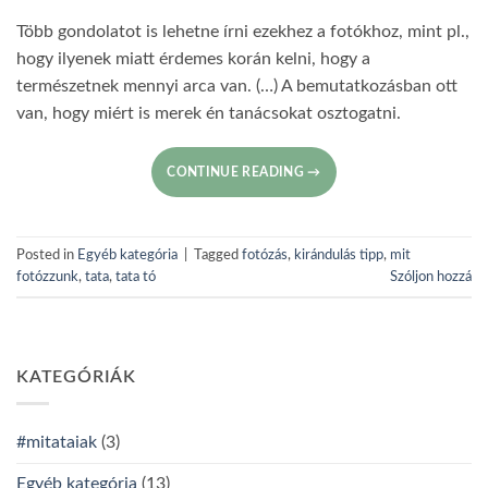
Több gondolatot is lehetne írni ezekhez a fotókhoz, mint pl.,
hogy ilyenek miatt érdemes korán kelni, hogy a
természetnek mennyi arca van. (…) A bemutatkozásban ott
van, hogy miért is merek én tanácsokat osztogatni.
CONTINUE READING
→
Posted in
Egyéb kategória
|
Tagged
fotózás
,
kirándulás tipp
,
mit
fotózzunk
,
tata
,
tata tó
Szóljon hozzá
KATEGÓRIÁK
#mitataiak
(3)
Egyéb kategória
(13)