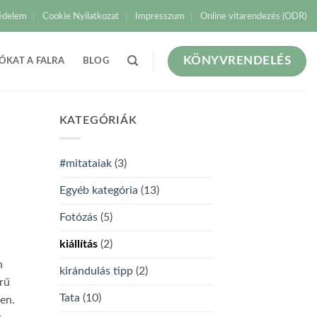
édelem
Cookie Nyilatkozat
Impresszum
Online vitarendezés (ODR)
KÖNYVRENDELÉS
ÓKAT A FALRA
BLOG
KATEGÓRIÁK
#mitataiak
(3)
Egyéb kategória
(13)
Fotózás
(5)
kiállítás
(2)
n
kirándulás tipp
(2)
rű
Tata
(10)
en.