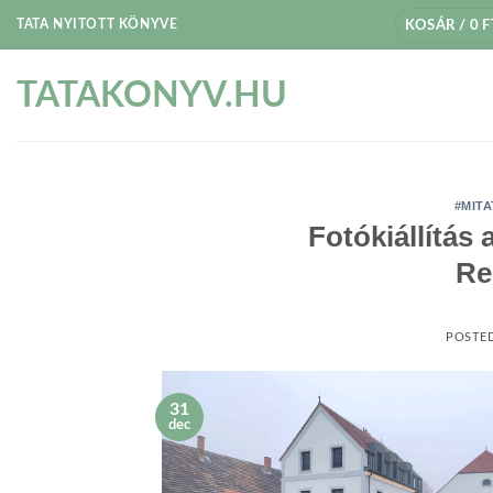
Skip
TATA NYITOTT KÖNYVE
KOSÁR /
0
F
to
content
TATAKONYV.HU
#MITA
Fotókiállítás
Re
POSTE
31
dec