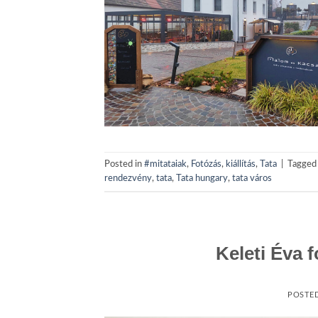
Posted in
#mitataiak
,
Fotózás
,
kiállítás
,
Tata
|
Tagge
rendezvény
,
tata
,
Tata hungary
,
tata város
Keleti Éva f
POSTE