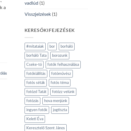
,
vadlúd
(1)
k a
Visszjelzések
(1)
KERESŐKIFEJEZÉSEK
#mitataiak
bor
borháló
borháló Tata
borozunk
Cseke-tó
fotók felhasználása
ólás
fotókiállítás
fotóművész
fotós séták
fotós téma
fotózd Tatát
fotózz velünk
fotózás
hova menjünk
ingyen fotók
jogtiszta
Keleti Éva
Keresztelő Szent János