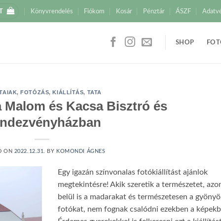
T
Könyvrendelés
Fiókom
Kosár
Pénztár
ÁSZF
Adatv
SHOP
FOT
TAIAK
,
FOTÓZÁS
,
KIÁLLÍTÁS
,
TATA
 a Malom és Kacsa Bisztró és
ndezvényházban
D ON
2022.12.31.
BY
KOMONDI ÁGNES
Egy igazán színvonalas fotókiállítást ajánlok
megtekintésre! Akik szeretik a természetet, azo
belül is a madarakat és természetesen a gyönyö
fotókat, nem fognak csalódni ezekben a képekb