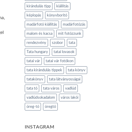
kirándulás tipp
kiállítás
képlopás
könyvborító
ma,
madárfotó kiállítás
madárfotózás
el
malom és kacsa
mit fotózzunk
rendezvény
szobor
tata
Tata hungary
tatai lovasok
tatai vár
tatai vár fotókon
tata kirándulás tippek
tata könyv
tatakönyv
tata látványosságai
tata tó
tata város
vadlúd
vadlúdsokadalom
város lakói
öreg-tó
öregtó
INSTAGRAM