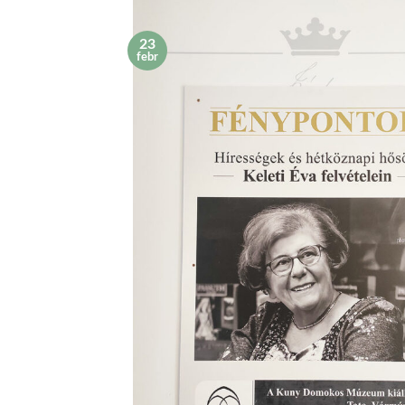
23
febr