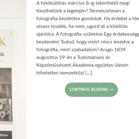
A fotókiállítás március 8-ig tekinthető meg!
Kezdhetünk a legelején? Természetesen a
fotográfia kezdetére gondolok. Ha érdekel a té
olvass tovább, ha nem, ugord át a kliállítás
ajánlóra. A fotográfia születése Egy érdekességg
kezdeném! Tudod, hogy miért nincs levédve a
fotográfia, mint szabadalom? Arago 1839.
augusztus 19-én a Tudományos és
Képzőművészeti Akadémia együttes ülésén
hihetetlen nemzetközi […]
CONTINUE READING
→