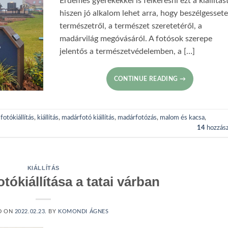
Érdemes gyerekekkel is felkeresni ezt a kiállítást
hiszen jó alkalom lehet arra, hogy beszélgessete
természetről, a természet szeretetéről, a
madárvilág megóvásáról. A fotósok szerepe
jelentős a természetvédelemben, a […]
CONTINUE READING
→
d
fotókiállítás
,
kiállítás
,
madárfotó kiállítás
,
madárfotózás
,
malom és kacsa
,
14
hozzász
KIÁLLÍTÁS
otókiállítása a tatai várban
D ON
2022.02.23.
BY
KOMONDI ÁGNES