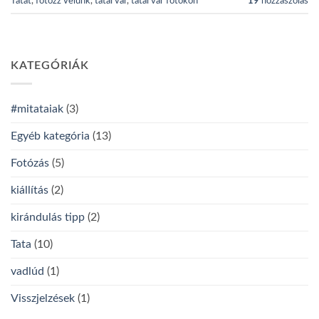
Tatát
,
fotózz velünk
,
tatai vár
,
tatai vár fotókon
19
hozzászólás
KATEGÓRIÁK
#mitataiak
(3)
Egyéb kategória
(13)
Fotózás
(5)
kiállítás
(2)
kirándulás tipp
(2)
Tata
(10)
vadlúd
(1)
Visszjelzések
(1)