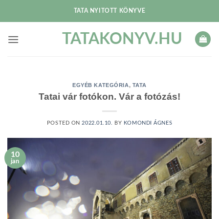
Skip
TATA NYITOTT KÖNYVE
to
content
TATAKONYV.HU
EGYÉB KATEGÓRIA
,
TATA
Tatai vár fotókon. Vár a fotózás!
POSTED ON
2022.01.10.
BY
KOMONDI ÁGNES
10
jan