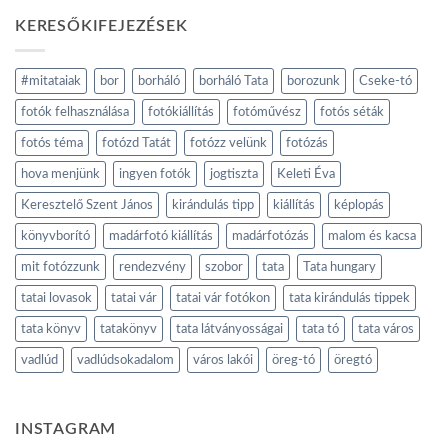
KERESŐKIFEJEZÉSEK
#mitataiak
bor
borháló
borháló Tata
borozunk
Cseke-tó
fotók felhasználása
fotókiállítás
fotóművész
fotós séták
fotós téma
fotózd Tatát
fotózz velünk
fotózás
hova menjünk
ingyen fotók
jogtiszta
Keleti Éva
Keresztelő Szent János
kirándulás tipp
kiállítás
képlopás
könyvborító
madárfotó kiállítás
madárfotózás
malom és kacsa
mit fotózzunk
rendezvény
szobor
tata
Tata hungary
tatai lovasok
tatai vár
tatai vár fotókon
tata kirándulás tippek
tata könyv
tatakönyv
tata látványosságai
tata tó
tata város
vadlúd
vadlúdsokadalom
város lakói
öreg-tó
öregtó
INSTAGRAM