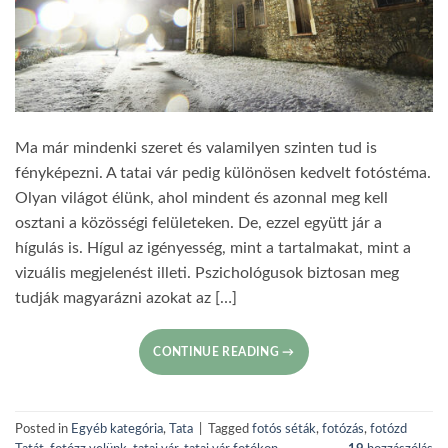
Ma már mindenki szeret és valamilyen szinten tud is
fényképezni. A tatai vár pedig különösen kedvelt fotóstéma.
Olyan világot élünk, ahol mindent és azonnal meg kell
osztani a közösségi felületeken. De, ezzel együtt jár a
hígulás is. Hígul az igényesség, mint a tartalmakat, mint a
vizuális megjelenést illeti. Pszichológusok biztosan meg
tudják magyarázni azokat az […]
CONTINUE READING
→
Posted in
Egyéb kategória
,
Tata
|
Tagged
fotós séták
,
fotózás
,
fotózd