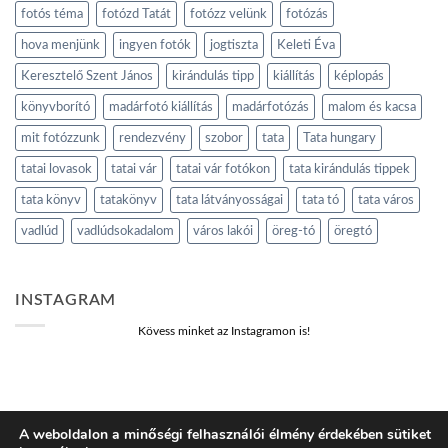
fotós téma
fotózd Tatát
fotózz velünk
fotózás
hova menjünk
ingyen fotók
jogtiszta
Keleti Éva
Keresztelő Szent János
kirándulás tipp
kiállítás
képlopás
könyvborító
madárfotó kiállítás
madárfotózás
malom és kacsa
mit fotózzunk
rendezvény
szobor
tata
Tata hungary
tatai lovasok
tatai vár
tatai vár fotókon
tata kirándulás tippek
tata könyv
tatakönyv
tata látványosságai
tata tó
tata város
vadlúd
vadlúdsokadalom
város lakói
öreg-tó
öregtó
INSTAGRAM
Kövess minket az Instagramon is!
A weboldalon a minőségi felhasználói élmény érdekében sütiket