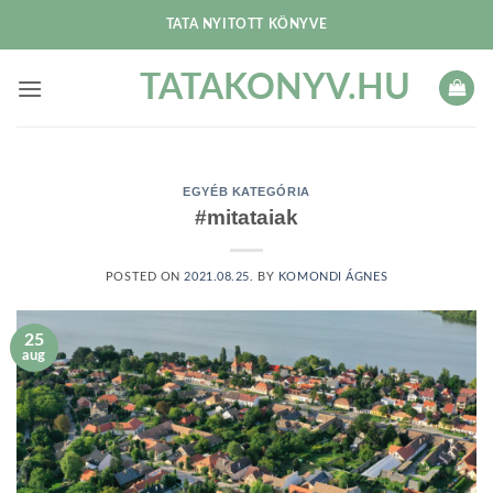
Skip
TATA NYITOTT KÖNYVE
to
content
TATAKONYV.HU
EGYÉB KATEGÓRIA
#mitataiak
POSTED ON
2021.08.25.
BY
KOMONDI ÁGNES
25
aug