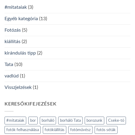
#mitataiak
(3)
Egyéb kategória
(13)
Fotózás
(5)
kiállítás
(2)
kirándulás tipp
(2)
Tata
(10)
vadlúd
(1)
Visszjelzések
(1)
KERESŐKIFEJEZÉSEK
#mitataiak
bor
borháló
borháló Tata
borozunk
Cseke-tó
fotók felhasználása
fotókiállítás
fotóművész
fotós séták