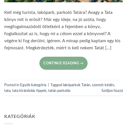
Kell még turista, lakópark, parkoló Tatára? Avagy a Tata
könyv mit is erősít? Már egy ideje, na jó azóta, hogy
megfogalmazódott ötletként a fejemben a könyv,
foglalkoztat az is, hogy mi a célom ezzel a könyvvel? A
végére ki fog derülni, ígérem. A minap pedig kaptam egy kis
fejmosást. Megkérdezték, miért is kell nekem Tatát […]
CONTINUE READING
→
Posted in
Egyéb kategória
|
Tagged
lakóparkok Tatán
,
szemét kédés
,
tata
,
tata kirándulás tippek
,
tatán parkolás
Szóljon hozzá
KATEGÓRIÁK