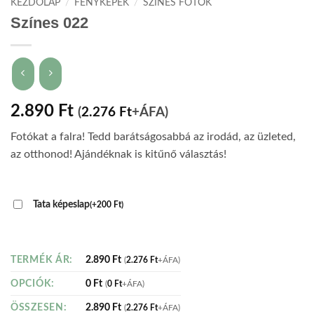
KEZDŐLAP
/
FÉNYKÉPEK
/
SZÍNES FOTÓK
Színes 022
2.890
Ft
(
2.276
Ft
+ÁFA)
Fotókat a falra! Tedd barátságosabbá az irodád, az üzleted,
az otthonod! Ajándéknak is kitűnő választás!
Tata képeslap
(
+
200
Ft
)
2.890
Ft
TERMÉK ÁR:
(
2.276
Ft
+ÁFA)
0
Ft
OPCIÓK:
(
0
Ft
+ÁFA)
2.890
Ft
ÖSSZESEN:
(
2.276
Ft
+ÁFA)