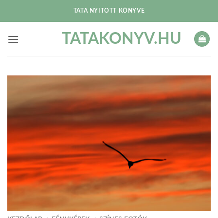
Skip
TATA NYITOTT KÖNYVE
to
content
TATAKONYV.HU