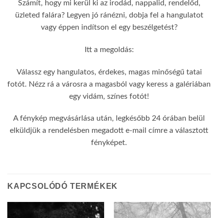
Számít, hogy mi kerül ki az irodád, nappalid, rendelőd,
üzleted falára? Legyen jó ránézni, dobja fel a hangulatot
vagy éppen indítson el egy beszélgetést?
Itt a megoldás:
Válassz egy hangulatos, érdekes, magas minőségű tatai
fotót. Nézz rá a városra a magasból vagy keress a galériában
egy vidám, színes fotót!
A fénykép megvásárlása után, legkésőbb 24 órában belül
elküldjük a rendelésben megadott e-mail címre a választott
fényképet.
KAPCSOLÓDÓ TERMÉKEK