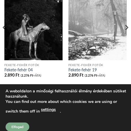
FEKETE-FEHÉR FOTÓK
FEKETE-FEHÉR FOTÓK
Fekete-fehér 04
Fekete-fehér 19
2.890
Ft
2.890
Ft
(
2.276
Ft
+ÁFA)
(
2.276
Ft
+ÁFA)
A weboldalon a minőségi felhasználói élmény érdekében sütiket
használunk.
BLOG
ADATVÉDELMI IRÁNYELVEK
COOKIE NYILATKOZAT
You can find out more about which cookies we are using or
ÁLTALÁNOS SZERZŐDÉSI FELTÉTELEK
KOSÁR
PÉNZTÁR
FIÓKOM
SHOP
settings
switch them off in
.
tatakonyv.hu 2026 ©
Komondi Ágnes
Elfogad