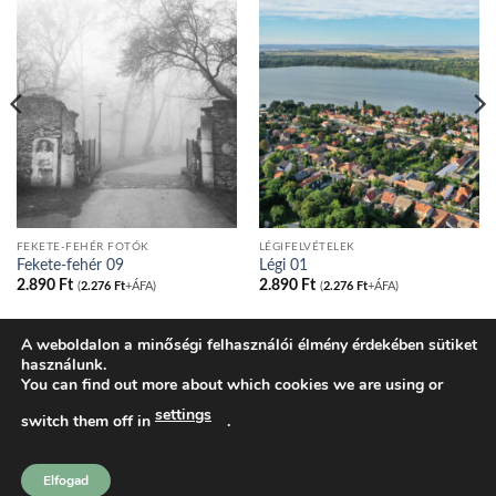
FEKETE-FEHÉR FOTÓK
LÉGIFELVÉTELEK
Fekete-fehér 09
Légi 01
2.890
Ft
2.890
Ft
(
2.276
Ft
+ÁFA)
(
2.276
Ft
+ÁFA)
A weboldalon a minőségi felhasználói élmény érdekében sütiket
használunk.
BLOG
ADATVÉDELMI IRÁNYELVEK
COOKIE NYILATKOZAT
You can find out more about which cookies we are using or
ÁLTALÁNOS SZERZŐDÉSI FELTÉTELEK
KOSÁR
PÉNZTÁR
FIÓKOM
SHOP
settings
switch them off in
.
tatakonyv.hu 2026 ©
Komondi Ágnes
Elfogad