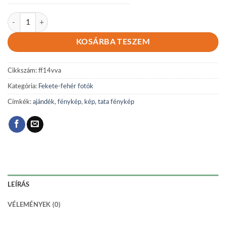
Fekete-fehér 14 mennyiség
KOSÁRBA TESZEM
Cikkszám:
ff14vva
Kategória:
Fekete-fehér fotók
Címkék:
ajándék
,
fénykép
,
kép
,
tata fénykép
LEÍRÁS
VÉLEMÉNYEK (0)