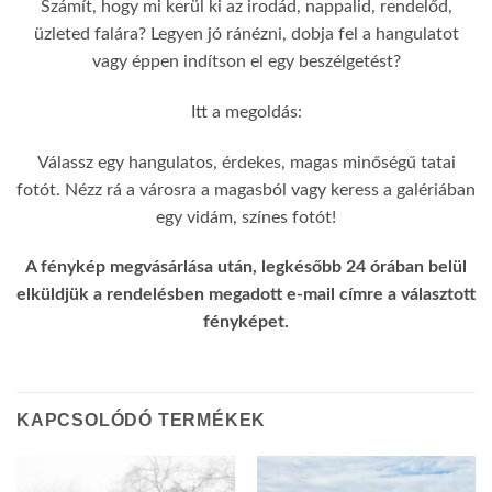
Számít, hogy mi kerül ki az irodád, nappalid, rendelőd,
üzleted falára? Legyen jó ránézni, dobja fel a hangulatot
vagy éppen indítson el egy beszélgetést?
Itt a megoldás:
Válassz egy hangulatos, érdekes, magas minőségű tatai
fotót. Nézz rá a városra a magasból vagy keress a galériában
egy vidám, színes fotót!
A fénykép megvásárlása után, legkésőbb 24 órában belül
elküldjük a rendelésben megadott e-mail címre a választott
fényképet.
KAPCSOLÓDÓ TERMÉKEK