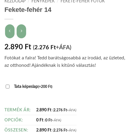
KEZDŐLAP
/
FÉNYKÉPEK
/
FEKETE-FEHÉR FOTÓK
Fekete-fehér 14
2.890
Ft
(
2.276
Ft
+ÁFA)
Fotókat a falra! Tedd barátságosabbá az irodád, az üzleted,
az otthonod! Ajándéknak is kitűnő választás!
Tata képeslap
(
+
200
Ft
)
2.890
Ft
TERMÉK ÁR:
(
2.276
Ft
+ÁFA)
0
Ft
OPCIÓK:
(
0
Ft
+ÁFA)
2.890
Ft
ÖSSZESEN:
(
2.276
Ft
+ÁFA)