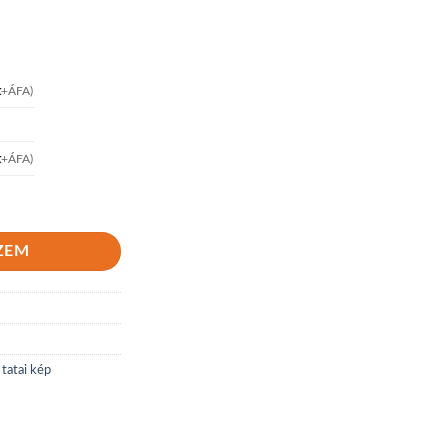
t
+ÁFA)
t
+ÁFA)
ZEM
,
tatai kép