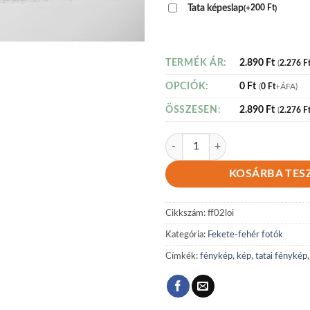
Tata képeslap
(
+
200
Ft
)
2.890
Ft
TERMÉK ÁR:
(
2.276
F
0
Ft
OPCIÓK:
(
0
Ft
+ÁFA)
2.890
Ft
ÖSSZESEN:
(
2.276
F
Fekete-fehér 02 mennyiség
KOSÁRBA TES
Cikkszám:
ff02loi
Kategória:
Fekete-fehér fotók
Címkék:
fénykép
,
kép
,
tatai fénykép