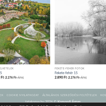
ELVÉTELEK
FEKETE-FEHÉR FOTÓK
05
Fekete-fehér 15
0
Ft
2.890
Ft
(
2.276
Ft
+ÁFA)
(
2.276
Ft
+ÁFA)
EK
COOKIE NYILATKOZAT
ÁLTALÁNOS SZERZŐDÉSI FELTÉTELEK
KO
tatakonyv.hu 2026 ©
Komondi Ágnes