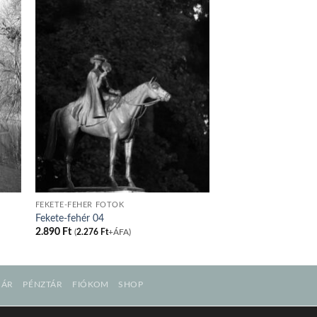
FEKETE-FEHÉR FOTÓK
Fekete-fehér 04
2.890
Ft
(
2.276
Ft
+ÁFA)
SÁR
PÉNZTÁR
FIÓKOM
SHOP