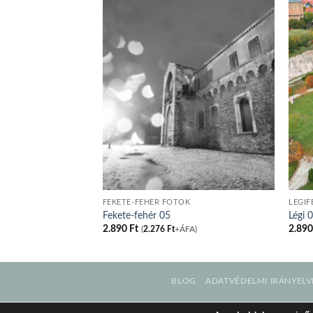
K
FEKETE-FEHÉR FOTÓK
LÉGIF
Fekete-fehér 05
Légi 
2.890
Ft
2.89
FA)
(
2.276
Ft
+ÁFA)
BLOG
ADATVÉDELMI IRÁNYELV