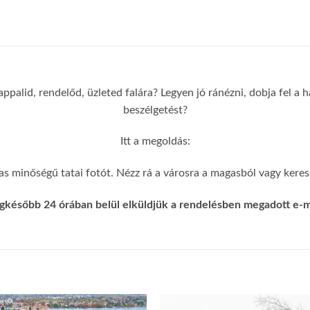
appalid, rendelőd, üzleted falára? Legyen jó ránézni, dobja fel a
beszélgetést?
Itt a megoldás:
s minőségű tatai fotót. Nézz rá a városra a magasból vagy keress
gkésőbb 24 órában belül elküldjük a rendelésben megadott e-ma