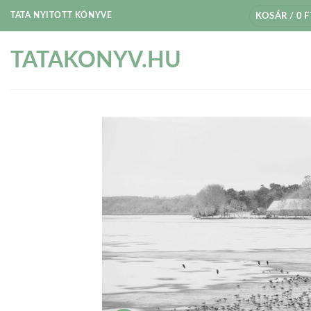
Skip
TATA NYITOTT KÖNYVE
KOSÁR /
0
F
to
content
TATAKONYV.HU