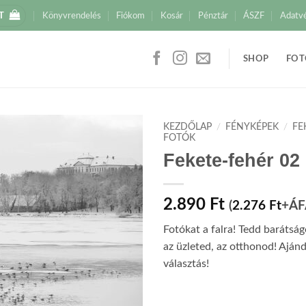
T
Könyvrendelés
Fiókom
Kosár
Pénztár
ÁSZF
Adatv
SHOP
FOT
KEZDŐLAP
/
FÉNYKÉPEK
/
FE
FOTÓK
Fekete-fehér 02
2.890
Ft
(
2.276
Ft
+ÁF
Fotókat a falra! Tedd barátsá
az üzleted, az otthonod! Aján
választás!