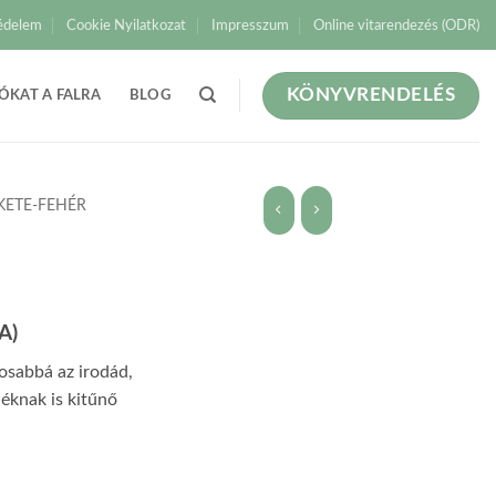
édelem
Cookie Nyilatkozat
Impresszum
Online vitarendezés (ODR)
KÖNYVRENDELÉS
ÓKAT A FALRA
BLOG
KETE-FEHÉR
A)
gosabbá az irodád,
déknak is kitűnő