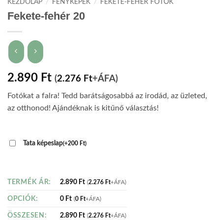
KEZDŐLAP
/
FÉNYKÉPEK
/
FEKETE-FEHÉR FOTÓK
Fekete-fehér 20
2.890
Ft
(
2.276
Ft
+ÁFA)
Fotókat a falra! Tedd barátságosabbá az irodád, az üzleted,
az otthonod! Ajándéknak is kitűnő választás!
Tata képeslap
(
+
200
Ft
)
2.890
Ft
TERMÉK ÁR:
(
2.276
Ft
+ÁFA)
0
Ft
OPCIÓK:
(
0
Ft
+ÁFA)
2.890
Ft
ÖSSZESEN:
(
2.276
Ft
+ÁFA)