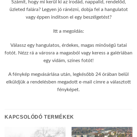
Számít, hogy mi kerül ki az irodád, nappalid, rendelőd,
üzleted falára? Legyen jó ránézni, dobja fel a hangulatot
vagy éppen indítson el egy beszélgetést?
Itt a megoldás:
Válassz egy hangulatos, érdekes, magas minőségű tatai
fotót. Nézz rá a városra a magasból vagy keress a galériában
egy vidám, színes fotót!
A fénykép megvásárlása után, legkésőbb 24 órában belül
elküldjük a rendelésben megadott e-mail címre a választott
fényképet.
KAPCSOLÓDÓ TERMÉKEK