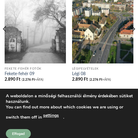
FEKETE-FEHÉR FOTÓK
LÉGIFELVÉTELEK
Fekete-fehér 09
Légi 08
2.890
Ft
2.890
Ft
(
2.276
Ft
+ÁFA)
(
2.276
Ft
+ÁFA)
A weboldalon a minőségi felhasználói élmény érdekében sütiket
használunk.
BLOG
ADATVÉDELMI IRÁNYELVEK
COOKIE NYILATKOZAT
You can find out more about which cookies we are using or
ÁLTALÁNOS SZERZŐDÉSI FELTÉTELEK
KOSÁR
PÉNZTÁR
FIÓKOM
SHOP
settings
switch them off in
.
tatakonyv.hu 2026 ©
Komondi Ágnes
Elfogad