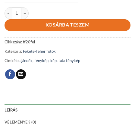
Fekete-fehér 20 mennyiség
KOSÁRBA TESZEM
Cikkszám:
ff20fel
Kategória:
Fekete-fehér fotók
Címkék:
ajándék
,
fénykép
,
kép
,
tata fénykép
LEÍRÁS
VÉLEMÉNYEK (0)