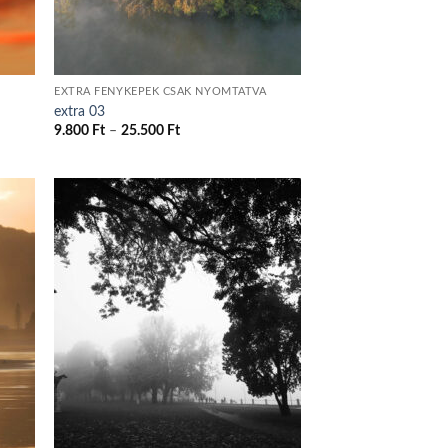
EXTRA FÉNYKÉPEK CSAK NYOMTATVA
extra 03
Ártartomány:
9.800
Ft
–
25.500
Ft
9.800 Ft
-
25.500 Ft