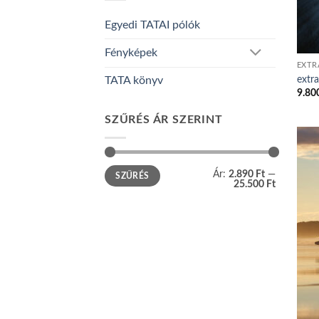
Egyedi TATAI pólók
Fényképek
EXTR
extr
TATA könyv
9.80
SZŰRÉS ÁR SZERINT
Min
Max
Ár:
2.890 Ft
—
SZŰRÉS
ár
ár
25.500 Ft