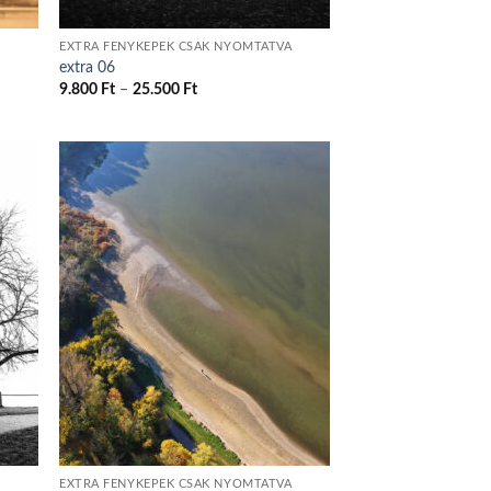
EXTRA FÉNYKÉPEK CSAK NYOMTATVA
extra 06
Ártartomány:
9.800
Ft
–
25.500
Ft
9.800 Ft
-
25.500 Ft
EXTRA FÉNYKÉPEK CSAK NYOMTATVA