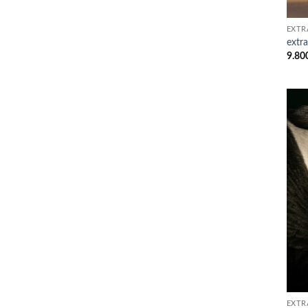
EXTR
extr
9.80
EXTR