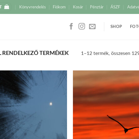
T
Könyvrendelés
Fiókom
Kosár
Pénztár
ÁSZF
Adatv
SHOP
FOT
L RENDELKEZŐ TERMÉKEK
1–12 termék, összesen 12