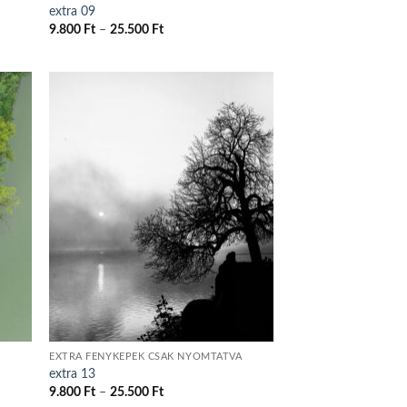
extra 09
Ártartomány:
9.800
Ft
–
25.500
Ft
9.800 Ft
-
25.500 Ft
EXTRA FÉNYKÉPEK CSAK NYOMTATVA
extra 13
Ártartomány:
9.800
Ft
–
25.500
Ft
9.800 Ft