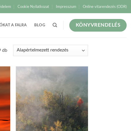
édelem
Cookie Nyilatkozat
Impresszum
Online vitarendezés (ODR)
KÖNYVRENDELÉS
ÓKAT A FALRA
BLOG
9 db