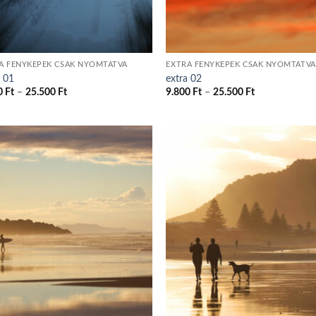
A FÉNYKÉPEK CSAK NYOMTATVA
EXTRA FÉNYKÉPEK CSAK NYOMTATVA
a 01
extra 02
Ártartomány:
Ártartomány:
0
Ft
–
25.500
Ft
9.800
Ft
–
25.500
Ft
9.800 Ft
9.800 Ft
-
-
25.500 Ft
25.500 Ft