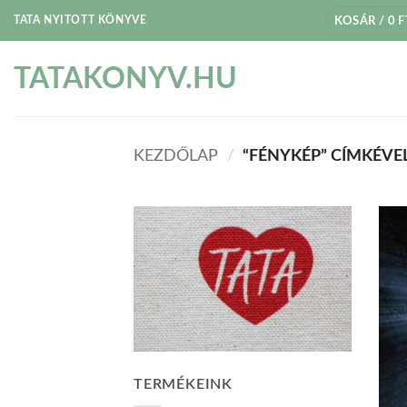
Skip
TATA NYITOTT KÖNYVE
KOSÁR /
0
F
to
content
TATAKONYV.HU
KEZDŐLAP
/
“FÉNYKÉP” CÍMKÉVE
TERMÉKEINK