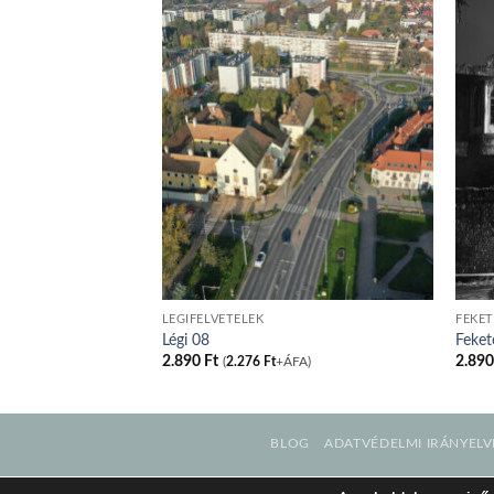
LÉGIFELVÉTELEK
FEKET
Légi 08
Feket
2.890
Ft
2.89
FA)
(
2.276
Ft
+ÁFA)
BLOG
ADATVÉDELMI IRÁNYELV