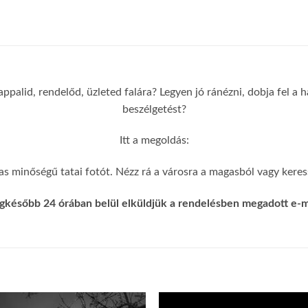
appalid, rendelőd, üzleted falára? Legyen jó ránézni, dobja fel a
beszélgetést?
Itt a megoldás:
s minőségű tatai fotót. Nézz rá a városra a magasból vagy keress
gkésőbb 24 órában belül elküldjük a rendelésben megadott e-ma