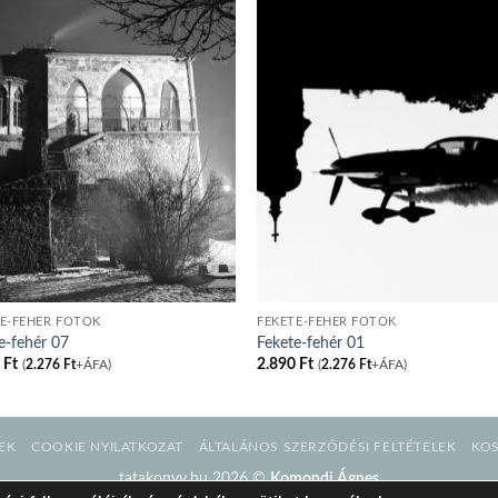
E-FEHÉR FOTÓK
FEKETE-FEHÉR FOTÓK
e-fehér 07
Fekete-fehér 01
0
Ft
2.890
Ft
(
2.276
Ft
+ÁFA)
(
2.276
Ft
+ÁFA)
EK
COOKIE NYILATKOZAT
ÁLTALÁNOS SZERZŐDÉSI FELTÉTELEK
KO
tatakonyv.hu 2026 ©
Komondi Ágnes