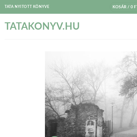
Skip
TATA NYITOTT KÖNYVE
KOSÁR /
0
F
to
content
TATAKONYV.HU