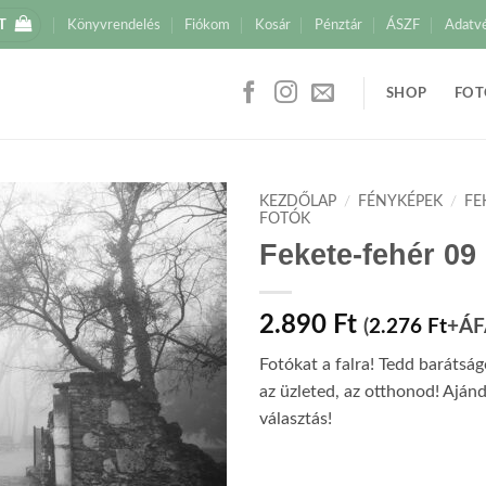
T
Könyvrendelés
Fiókom
Kosár
Pénztár
ÁSZF
Adatv
SHOP
FOT
KEZDŐLAP
/
FÉNYKÉPEK
/
FE
FOTÓK
Fekete-fehér 09
2.890
Ft
(
2.276
Ft
+ÁF
Fotókat a falra! Tedd barátsá
az üzleted, az otthonod! Aján
választás!