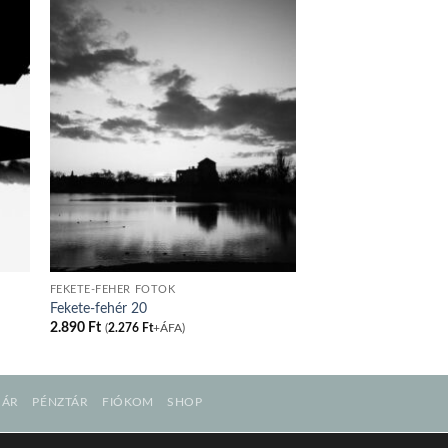
FEKETE-FEHÉR FOTÓK
Fekete-fehér 20
2.890
Ft
(
2.276
Ft
+ÁFA)
SÁR
PÉNZTÁR
FIÓKOM
SHOP