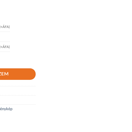
t
+ÁFA)
t
+ÁFA)
ZEM
fénykép