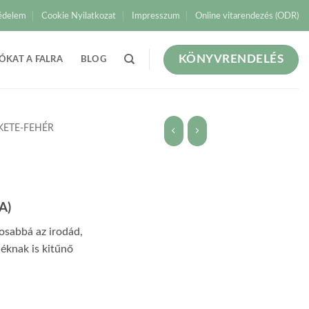
édelem
Cookie Nyilatkozat
Impresszum
Online vitarendezés (ODR)
KÖNYVRENDELÉS
ÓKAT A FALRA
BLOG
KETE-FEHÉR
A)
gosabbá az irodád,
déknak is kitűnő