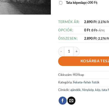
Tata képeslap
(
+
200
Ft
)
2.890
Ft
TERMÉK ÁR:
(
2.276
F
0
Ft
OPCIÓK:
(
0
Ft
+ÁFA)
2.890
Ft
ÖSSZESEN:
(
2.276
F
Fekete-fehér 09 mennyiség
KOSÁRBA TES
Cikkszám:
ff09kap
Kategória:
Fekete-fehér fotók
Címkék:
ajándék
,
fénykép
,
kép
,
tata 