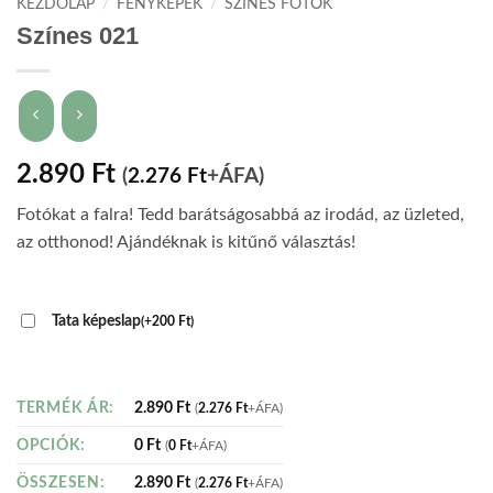
KEZDŐLAP
/
FÉNYKÉPEK
/
SZÍNES FOTÓK
Színes 021
2.890
Ft
(
2.276
Ft
+ÁFA)
Fotókat a falra! Tedd barátságosabbá az irodád, az üzleted,
az otthonod! Ajándéknak is kitűnő választás!
Tata képeslap
(
+
200
Ft
)
2.890
Ft
TERMÉK ÁR:
(
2.276
Ft
+ÁFA)
0
Ft
OPCIÓK:
(
0
Ft
+ÁFA)
2.890
Ft
ÖSSZESEN:
(
2.276
Ft
+ÁFA)