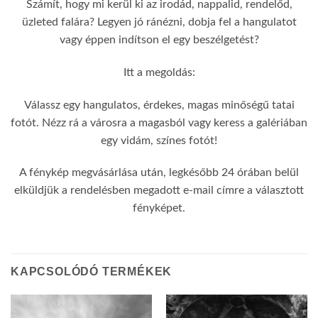
Számít, hogy mi kerül ki az irodád, nappalid, rendelőd,
üzleted falára? Legyen jó ránézni, dobja fel a hangulatot
vagy éppen indítson el egy beszélgetést?
Itt a megoldás:
Válassz egy hangulatos, érdekes, magas minőségű tatai
fotót. Nézz rá a városra a magasból vagy keress a galériában
egy vidám, színes fotót!
A fénykép megvásárlása után, legkésőbb 24 órában belül
elküldjük a rendelésben megadott e-mail címre a választott
fényképet.
KAPCSOLÓDÓ TERMÉKEK