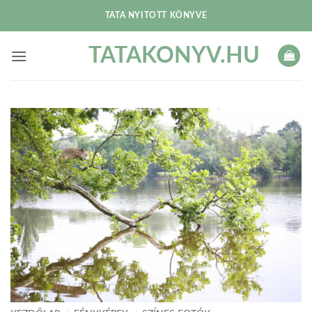
Skip
TATA NYITOTT KÖNYVE
to
content
TATAKONYV.HU