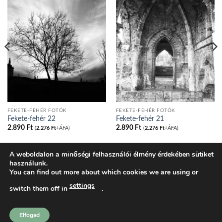
FEKETE-FEHÉR FOTÓK
FEKETE-FEHÉR FOTÓK
Fekete-fehér 22
Fekete-fehér 21
2.890
Ft
2.890
Ft
(
2.276
Ft
+ÁFA)
(
2.276
Ft
+ÁFA)
A weboldalon a minőségi felhasználói élmény érdekében sütiket
használunk.
BLOG
ADATVÉDELMI IRÁNYELVEK
COOKIE NYILATKOZAT
You can find out more about which cookies we are using or
ÁLTALÁNOS SZERZŐDÉSI FELTÉTELEK
KOSÁR
PÉNZTÁR
FIÓKOM
SHOP
settings
switch them off in
.
tatakonyv.hu 2026 ©
Komondi Ágnes
Elfogad