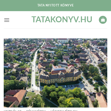
Skip
TATA NYITOTT KÖNYVE
to
content
TATAKONYV.HU