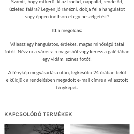
Számít, hogy mi kerül ki az irodád, nappalid, rendelőd,
üzleted falára? Legyen jó ránézni, dobja fel a hangulatot
vagy éppen indítson el egy beszélgetést?
Itt a megoldás:
Válassz egy hangulatos, érdekes, magas minőségű tatai
fotót. Nézz rá a városra a magasból vagy keress a galériában
egy vidám, színes fotót!
A fénykép megvásárlása után, legkésőbb 24 órában belül
elküldjük a rendelésben megadott e-mail címre a választott
fényképet.
KAPCSOLÓDÓ TERMÉKEK