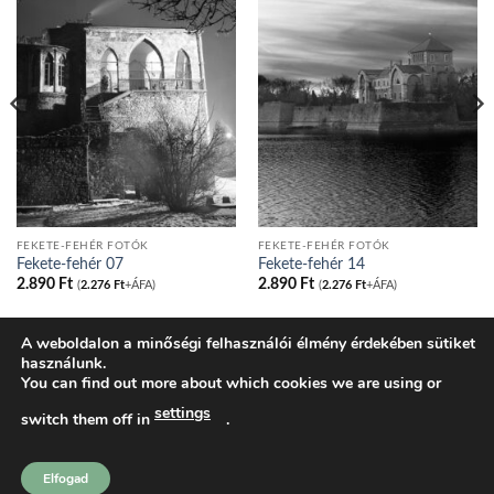
FEKETE-FEHÉR FOTÓK
FEKETE-FEHÉR FOTÓK
Fekete-fehér 07
Fekete-fehér 14
2.890
Ft
2.890
Ft
(
2.276
Ft
+ÁFA)
(
2.276
Ft
+ÁFA)
A weboldalon a minőségi felhasználói élmény érdekében sütiket
használunk.
BLOG
ADATVÉDELMI IRÁNYELVEK
COOKIE NYILATKOZAT
You can find out more about which cookies we are using or
ÁLTALÁNOS SZERZŐDÉSI FELTÉTELEK
KOSÁR
PÉNZTÁR
FIÓKOM
SHOP
settings
switch them off in
.
tatakonyv.hu 2026 ©
Komondi Ágnes
Elfogad