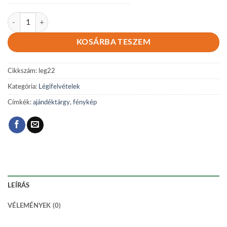
Légi 22 mennyiség
KOSÁRBA TESZEM
Cikkszám:
leg22
Kategória:
Légifelvételek
Címkék:
ajándéktárgy
,
fénykép
LEÍRÁS
VÉLEMÉNYEK (0)