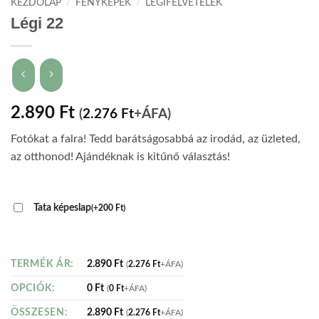
KEZDŐLAP
/
FÉNYKÉPEK
/
LÉGIFELVÉTELEK
Légi 22
2.890
Ft
(
2.276
Ft
+ÁFA)
Fotókat a falra! Tedd barátságosabbá az irodád, az üzleted,
az otthonod! Ajándéknak is kitűnő választás!
Tata képeslap
(
+
200
Ft
)
2.890
Ft
TERMÉK ÁR:
(
2.276
Ft
+ÁFA)
0
Ft
OPCIÓK:
(
0
Ft
+ÁFA)
2.890
Ft
ÖSSZESEN:
(
2.276
Ft
+ÁFA)