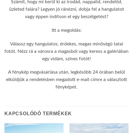
Számít, hogy mi kerül ki az irodád, nappalid, rendelőd,
üzleted falára? Legyen jó ránézni, dobja fel a hangulatot
vagy éppen indítson el egy beszélgetést?
Itt a megoldás:
Válassz egy hangulatos, érdekes, magas minőségű tatai
fotót. Nézz rá a városra a magasból vagy keress a galériában
egy vidám, színes fotót!
A fénykép megvásárlása után, legkésőbb 24 órában belül
elküldjük a rendelésben megadott e-mail címre a választott
fényképet.
KAPCSOLÓDÓ TERMÉKEK