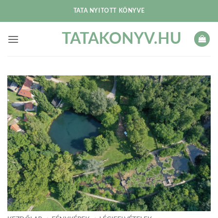
Skip
TATA NYITOTT KÖNYVE
to
content
TATAKONYV.HU