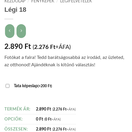
KEZDŐLAP
/
FÉNYKÉPEK
/
LÉGIFELVÉTELEK
Légi 18
2.890
Ft
(
2.276
Ft
+ÁFA)
Fotókat a falra! Tedd barátságosabbá az irodád, az üzleted,
az otthonod! Ajándéknak is kitűnő választás!
Tata képeslap
(
+
200
Ft
)
2.890
Ft
TERMÉK ÁR:
(
2.276
Ft
+ÁFA)
0
Ft
OPCIÓK:
(
0
Ft
+ÁFA)
2.890
Ft
ÖSSZESEN:
(
2.276
Ft
+ÁFA)