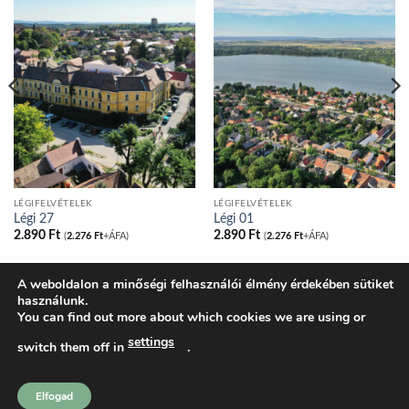
LÉGIFELVÉTELEK
LÉGIFELVÉTELEK
Légi 27
Légi 01
2.890
Ft
2.890
Ft
(
2.276
Ft
+ÁFA)
(
2.276
Ft
+ÁFA)
A weboldalon a minőségi felhasználói élmény érdekében sütiket
használunk.
BLOG
ADATVÉDELMI IRÁNYELVEK
COOKIE NYILATKOZAT
You can find out more about which cookies we are using or
ÁLTALÁNOS SZERZŐDÉSI FELTÉTELEK
KOSÁR
PÉNZTÁR
FIÓKOM
SHOP
settings
switch them off in
.
tatakonyv.hu 2026 ©
Komondi Ágnes
Elfogad