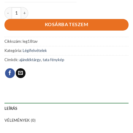
Légi 18 mennyiség
KOSÁRBA TESZEM
Cikkszám:
leg18tav
Kategória:
Légifelvételek
Címkék:
ajándéktárgy
,
tata fénykép
LEÍRÁS
VÉLEMÉNYEK (0)