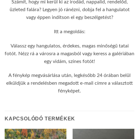
Számít, hogy mi kerül ki az irodád, nappalid, rendelőd,
üzleted falára? Legyen jó ránézni, dobja fel a hangulatot
vagy éppen indítson el egy beszélgetést?
Itt a megoldás:
Válassz egy hangulatos, érdekes, magas minőségű tatai
fotót. Nézz rá a városra a magasból vagy keress a galériában
egy vidám, színes fotót!
A fénykép megvásárlása után, legkésőbb 24 órában belül
elküldjük a rendelésben megadott e-mail címre a választott
fényképet.
KAPCSOLÓDÓ TERMÉKEK