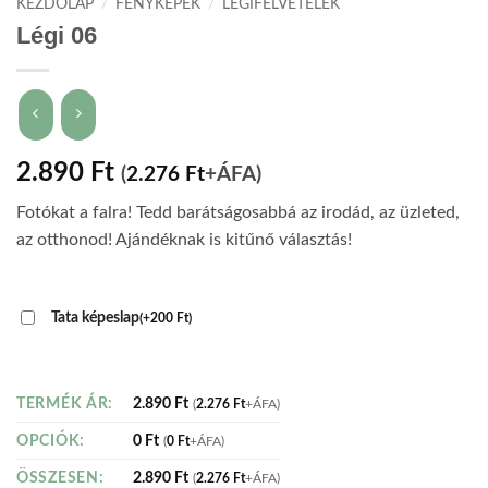
KEZDŐLAP
/
FÉNYKÉPEK
/
LÉGIFELVÉTELEK
Légi 06
2.890
Ft
(
2.276
Ft
+ÁFA)
Fotókat a falra! Tedd barátságosabbá az irodád, az üzleted,
az otthonod! Ajándéknak is kitűnő választás!
Tata képeslap
(
+
200
Ft
)
2.890
Ft
TERMÉK ÁR:
(
2.276
Ft
+ÁFA)
0
Ft
OPCIÓK:
(
0
Ft
+ÁFA)
2.890
Ft
ÖSSZESEN:
(
2.276
Ft
+ÁFA)