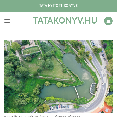
Skip
TATA NYITOTT KÖNYVE
to
content
TATAKONYV.HU