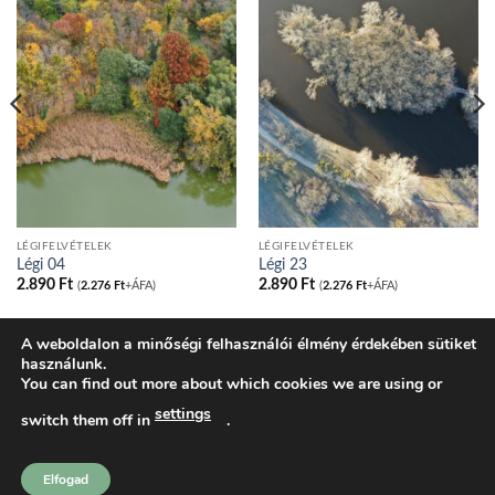
LÉGIFELVÉTELEK
LÉGIFELVÉTELEK
Légi 04
Légi 23
2.890
Ft
2.890
Ft
(
2.276
Ft
+ÁFA)
(
2.276
Ft
+ÁFA)
A weboldalon a minőségi felhasználói élmény érdekében sütiket
használunk.
BLOG
ADATVÉDELMI IRÁNYELVEK
COOKIE NYILATKOZAT
You can find out more about which cookies we are using or
ÁLTALÁNOS SZERZŐDÉSI FELTÉTELEK
KOSÁR
PÉNZTÁR
FIÓKOM
SHOP
settings
switch them off in
.
tatakonyv.hu 2026 ©
Komondi Ágnes
Elfogad