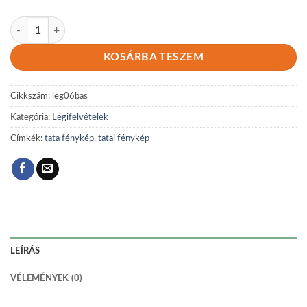
Légi 06 mennyiség
KOSÁRBA TESZEM
Cikkszám:
leg06bas
Kategória:
Légifelvételek
Címkék:
tata fénykép
,
tatai fénykép
LEÍRÁS
VÉLEMÉNYEK (0)