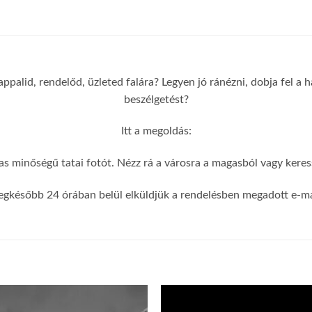
appalid, rendelőd, üzleted falára? Legyen jó ránézni, dobja fel a
beszélgetést?
Itt a megoldás:
s minőségű tatai fotót. Nézz rá a városra a magasból vagy keress
egkésőbb 24 órában belül elküldjük a rendelésben megadott e-mai