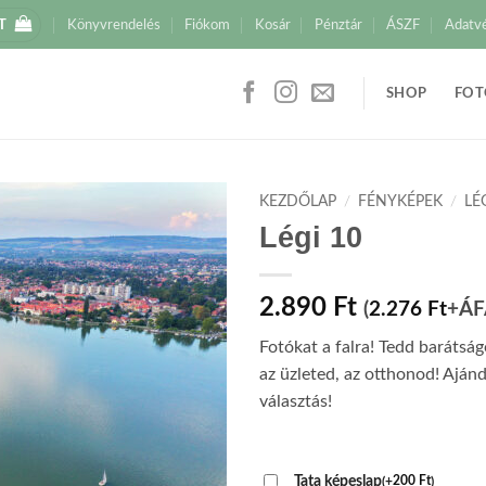
T
Könyvrendelés
Fiókom
Kosár
Pénztár
ÁSZF
Adatv
SHOP
FOT
KEZDŐLAP
/
FÉNYKÉPEK
/
LÉ
Légi 10
2.890
Ft
(
2.276
Ft
+ÁF
Fotókat a falra! Tedd barátsá
az üzleted, az otthonod! Aján
választás!
Tata képeslap
(
+
200
Ft
)