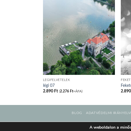
LÉGIFELVÉTELEK
FEKET
légi 07
Feket
2.890
Ft
2.89
FA)
(
2.276
Ft
+ÁFA)
BLOG
ADATVÉDELMI IRÁNYELV
A weboldalon a minős