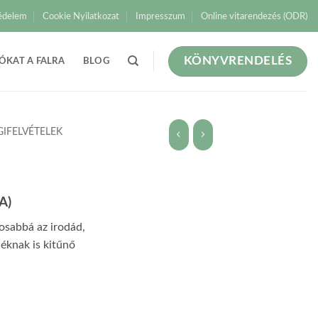
édelem
Cookie Nyilatkozat
Impresszum
Online vitarendezés (ODR)
KÖNYVRENDELÉS
ÓKAT A FALRA
BLOG
GIFELVÉTELEK
A)
gosabbá az irodád,
déknak is kitűnő