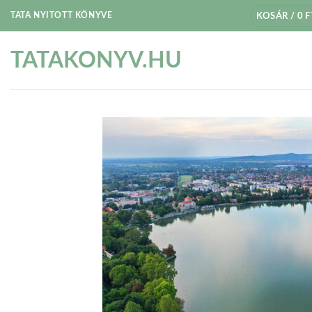
Skip
TATA NYITOTT KÖNYVE
KOSÁR /
0
F
to
content
TATAKONYV.HU