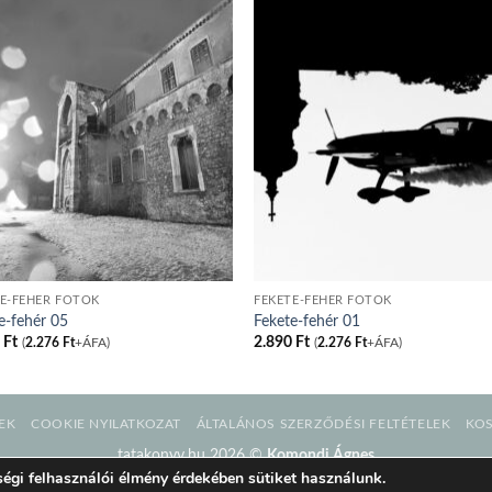
E-FEHÉR FOTÓK
FEKETE-FEHÉR FOTÓK
e-fehér 05
Fekete-fehér 01
0
Ft
2.890
Ft
(
2.276
Ft
+ÁFA)
(
2.276
Ft
+ÁFA)
EK
COOKIE NYILATKOZAT
ÁLTALÁNOS SZERZŐDÉSI FELTÉTELEK
KO
tatakonyv.hu 2026 ©
Komondi Ágnes
égi felhasználói élmény érdekében sütiket használunk.