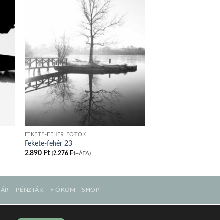
FEKETE-FEHÉR FOTÓK
Fekete-fehér 23
2.890
Ft
(
2.276
Ft
+ÁFA)
SÁR
PÉNZTÁR
FIÓKOM
SHOP