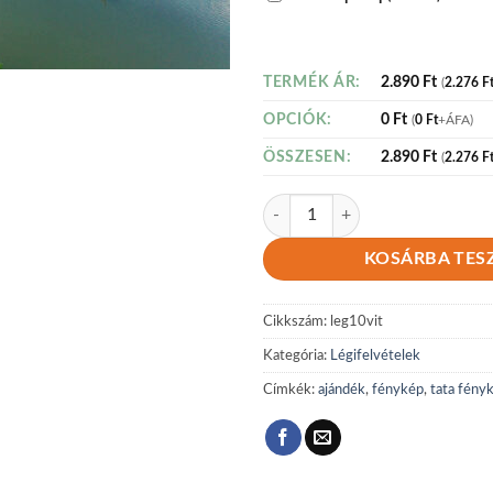
2.890
Ft
TERMÉK ÁR:
(
2.276
F
0
Ft
OPCIÓK:
(
0
Ft
+ÁFA)
2.890
Ft
ÖSSZESEN:
(
2.276
F
Légi 10 mennyiség
KOSÁRBA TES
Cikkszám:
leg10vit
Kategória:
Légifelvételek
Címkék:
ajándék
,
fénykép
,
tata fény