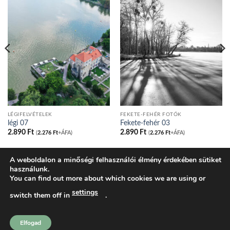
LÉGIFELVÉTELEK
FEKETE-FEHÉR FOTÓK
légi 07
Fekete-fehér 03
2.890
Ft
2.890
Ft
(
2.276
Ft
+ÁFA)
(
2.276
Ft
+ÁFA)
A weboldalon a minőségi felhasználói élmény érdekében sütiket
használunk.
BLOG
ADATVÉDELMI IRÁNYELVEK
COOKIE NYILATKOZAT
You can find out more about which cookies we are using or
ÁLTALÁNOS SZERZŐDÉSI FELTÉTELEK
KOSÁR
PÉNZTÁR
FIÓKOM
SHOP
settings
switch them off in
.
tatakonyv.hu 2026 ©
Komondi Ágnes
Elfogad