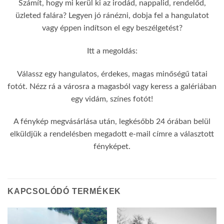
Számít, hogy mi kerül ki az irodád, nappalid, rendelőd,
üzleted falára? Legyen jó ránézni, dobja fel a hangulatot
vagy éppen indítson el egy beszélgetést?
Itt a megoldás:
Válassz egy hangulatos, érdekes, magas minőségű tatai
fotót. Nézz rá a városra a magasból vagy keress a galériában
egy vidám, színes fotót!
A fénykép megvásárlása után, legkésőbb 24 órában belül
elküldjük a rendelésben megadott e-mail címre a választott
fényképet.
KAPCSOLÓDÓ TERMÉKEK