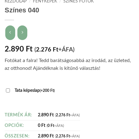
KEZDŐLAP
/
FÉNYKÉPEK
/
SZÍNES FOTÓK
Színes 040
2.890
Ft
(
2.276
Ft
+ÁFA)
Fotókat a falra! Tedd barátságosabbá az irodád, az üzleted,
az otthonod! Ajándéknak is kitűnő választás!
Tata képeslap
(
+
200
Ft
)
2.890
Ft
TERMÉK ÁR:
(
2.276
Ft
+ÁFA)
0
Ft
OPCIÓK:
(
0
Ft
+ÁFA)
2.890
Ft
ÖSSZESEN:
(
2.276
Ft
+ÁFA)