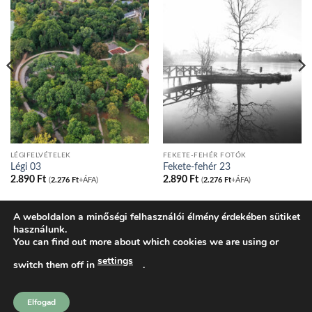
LÉGIFELVÉTELEK
FEKETE-FEHÉR FOTÓK
Légi 03
Fekete-fehér 23
2.890
Ft
2.890
Ft
(
2.276
Ft
+ÁFA)
(
2.276
Ft
+ÁFA)
A weboldalon a minőségi felhasználói élmény érdekében sütiket
használunk.
BLOG
ADATVÉDELMI IRÁNYELVEK
COOKIE NYILATKOZAT
You can find out more about which cookies we are using or
ÁLTALÁNOS SZERZŐDÉSI FELTÉTELEK
KOSÁR
PÉNZTÁR
FIÓKOM
SHOP
settings
switch them off in
.
tatakonyv.hu 2026 ©
Komondi Ágnes
Elfogad