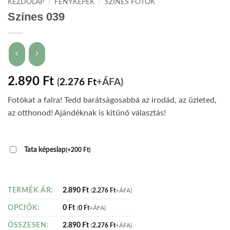
KEZDŐLAP
/
FÉNYKÉPEK
/
SZÍNES FOTÓK
Színes 039
2.890
Ft
(
2.276
Ft
+ÁFA)
Fotókat a falra! Tedd barátságosabbá az irodád, az üzleted,
az otthonod! Ajándéknak is kitűnő választás!
Tata képeslap
(
+
200
Ft
)
2.890
Ft
TERMÉK ÁR:
(
2.276
Ft
+ÁFA)
0
Ft
OPCIÓK:
(
0
Ft
+ÁFA)
2.890
Ft
ÖSSZESEN:
(
2.276
Ft
+ÁFA)