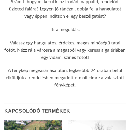
Számít, hogy mi kerül ki az irodád, nappalid, rendelőd,
üzleted falára? Legyen jó ránézni, dobja fel a hangulatot
vagy éppen indítson el egy beszélgetést?
Itt a megoldás:
Válassz egy hangulatos, érdekes, magas minőségű tatai
fotót. Nézz rá a városra a magasból vagy keress a galériában
egy vidám, színes fotót!
A fénykép megvásárlása után, legkésőbb 24 órában belül
elküldjük a rendelésben megadott e-mail címre a választott
fényképet.
KAPCSOLÓDÓ TERMÉKEK