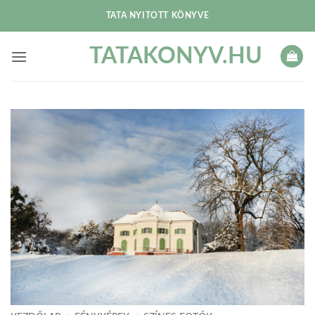
Skip
TATA NYITOTT KÖNYVE
to
content
TATAKONYV.HU