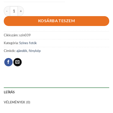
Színes 039 mennyiség
KOSÁRBA TESZEM
Cikkszám:
szin039
Kategória:
Színes fotók
Címkék:
ajándék
,
fénykép
LEÍRÁS
VÉLEMÉNYEK (0)