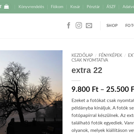
T
Könyvrendelés
Fiókom
Kosár
Pénztár
ÁSZF
Adatv
SHOP
FOT
KEZDŐLAP
/
FÉNYKÉPEK
/
EX
CSAK NYOMTATVA
extra 22
9.800
Ft
–
25.500
F
Ezeket a fotókat csak nyomtat
példányba kínáljuk. A fotók s
fotópapírral készülnek. Az ex
található fotók egyediek. Van
olyanok, melyek kiállításon vet