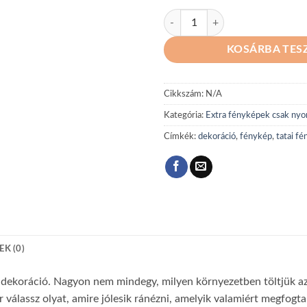
extra 22 mennyiség
KOSÁRBA TES
Cikkszám:
N/A
Kategória:
Extra fényképek csak ny
Címkék:
dekoráció
,
fénykép
,
tatai f
K (0)
a dekoráció. Nagyon nem mindegy, milyen környezetben töltjük az 
 válassz olyat, amire jólesik ránézni, amelyik valamiért megfogta