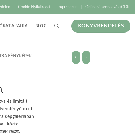
édelem
Cookie Nyilatkozat
Impresszum
Online vitarendezés (ODR)
KÖNYVRENDELÉS
ÓKAT A FALRA
BLOG
TRA FÉNYKÉPEK
Ártartomány:
t
9.800 Ft
va és limitált
-
elyemfényű matt
25.500 Ft
tra képgalériában
nak közte
tek részt.