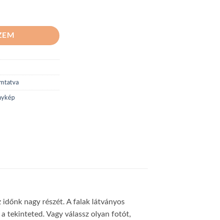
ZEM
omtatva
énykép
időnk nagy részét. A falak látványos
 a tekinteted. Vagy válassz olyan fotót,