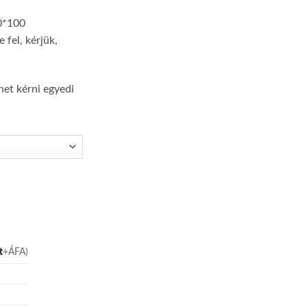
0*100
 fel, kérjük,
het kérni egyedi
t
+ÁFA)