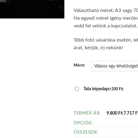
Választható méret: A3 vagy 7
Ha egyedi méret igény merülne
vedd fel velünk a kapcsolatot.
Több fotó vásárlása esetén, le
árat, kérjük, írj nekünk!
Méret
Tata képeslap
(
+
200
Ft
)
9.800
Ft
(
7.717
F
TERMÉK ÁR:
OPCIÓK:
ÖSSZESEN: