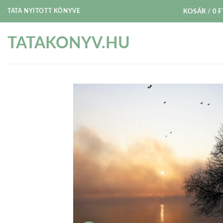
Skip
TATA NYITOTT KÖNYVE
KOSÁR /
0
F
to
content
TATAKONYV.HU