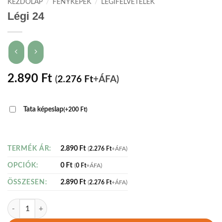
KEZDŐLAP
/
FÉNYKÉPEK
/
LÉGIFELVÉTELEK
Légi 24
2.890
Ft
(
2.276
Ft
+ÁFA)
Tata képeslap
(
+
200
Ft
)
2.890
Ft
TERMÉK ÁR:
(
2.276
Ft
+ÁFA)
0
Ft
OPCIÓK:
(
0
Ft
+ÁFA)
2.890
Ft
ÖSSZESEN:
(
2.276
Ft
+ÁFA)
Légi 24 mennyiség