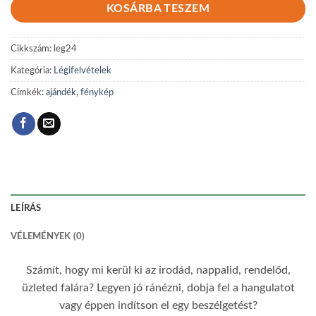
KOSÁRBA TESZEM
Cikkszám:
leg24
Kategória:
Légifelvételek
Címkék:
ajándék
,
fénykép
LEÍRÁS
VÉLEMÉNYEK (0)
Számít, hogy mi kerül ki az irodád, nappalid, rendelőd,
üzleted falára? Legyen jó ránézni, dobja fel a hangulatot
vagy éppen indítson el egy beszélgetést?