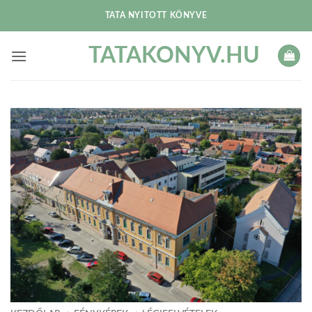
Skip
TATA NYITOTT KÖNYVE
to
content
TATAKONYV.HU