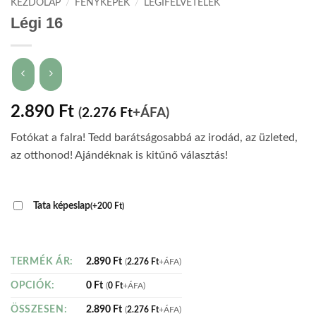
KEZDŐLAP
/
FÉNYKÉPEK
/
LÉGIFELVÉTELEK
Légi 16
2.890
Ft
(
2.276
Ft
+ÁFA)
Fotókat a falra! Tedd barátságosabbá az irodád, az üzleted,
az otthonod! Ajándéknak is kitűnő választás!
Tata képeslap
(
+
200
Ft
)
2.890
Ft
TERMÉK ÁR:
(
2.276
Ft
+ÁFA)
0
Ft
OPCIÓK:
(
0
Ft
+ÁFA)
2.890
Ft
ÖSSZESEN:
(
2.276
Ft
+ÁFA)