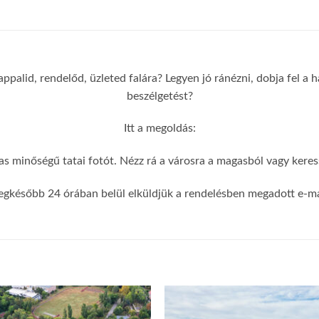
appalid, rendelőd, üzleted falára? Legyen jó ránézni, dobja fel a
beszélgetést?
Itt a megoldás:
s minőségű tatai fotót. Nézz rá a városra a magasból vagy keress
egkésőbb 24 órában belül elküldjük a rendelésben megadott e-mai