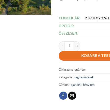
2.890
Ft
(
2.276
F
TERMÉK ÁR:
OPCIÓK:
ÖSSZESEN:
Légi 14 mennyiség
KOSÁRBA TES
Cikkszám:
leg14tor
Kategória:
Légifelvételek
Címkék:
ajándék
,
fénykép