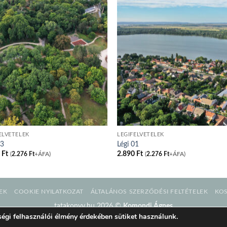
ELVÉTELEK
LÉGIFELVÉTELEK
03
Légi 01
0
Ft
2.890
Ft
(
2.276
Ft
+ÁFA)
(
2.276
Ft
+ÁFA)
EK
COOKIE NYILATKOZAT
ÁLTALÁNOS SZERZŐDÉSI FELTÉTELEK
KO
tatakonyv.hu 2026 ©
Komondi Ágnes
égi felhasználói élmény érdekében sütiket használunk.