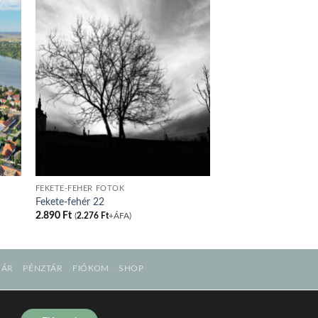
FEKETE-FEHÉR FOTÓK
Fekete-fehér 22
2.890
Ft
(
2.276
Ft
+ÁFA)
SÁR
PÉNZTÁR
FIÓKOM
SHOP