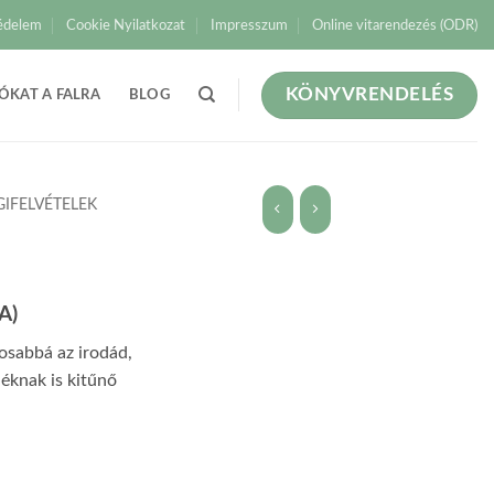
édelem
Cookie Nyilatkozat
Impresszum
Online vitarendezés (ODR)
KÖNYVRENDELÉS
ÓKAT A FALRA
BLOG
GIFELVÉTELEK
A)
gosabbá az irodád,
déknak is kitűnő