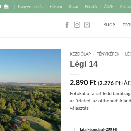
T
Könyvrendelés
Fiókom
Kosár
Pénztár
ÁSZF
Adatv
SHOP
FOT
KEZDŐLAP
/
FÉNYKÉPEK
/
LÉ
Légi 14
2.890
Ft
(
2.276
Ft
+ÁF
Fotókat a falra! Tedd barátsá
az üzleted, az otthonod! Aján
választás!
Tata képeslap
(
+
200
Ft
)