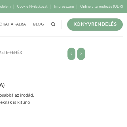
édelem
Cookie Nyilatkozat
Impresszum
Online vitarendezés (ODR)
KÖNYVRENDELÉS
ÓKAT A FALRA
BLOG
KETE-FEHÉR
A)
gosabbá az irodád,
déknak is kitűnő