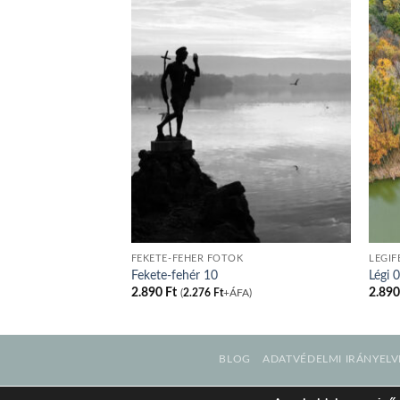
FEKETE-FEHÉR FOTÓK
LÉGIF
Fekete-fehér 10
Légi 
2.890
Ft
2.89
FA)
(
2.276
Ft
+ÁFA)
BLOG
ADATVÉDELMI IRÁNYELV