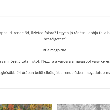
appalid, rendelőd, üzleted falára? Legyen jó ránézni, dobja fel a
beszélgetést?
Itt a megoldás:
s minőségű tatai fotót. Nézz rá a városra a magasból vagy keress
egkésőbb 24 órában belül elküldjük a rendelésben megadott e-mai