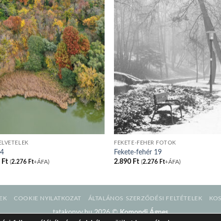
ELVÉTELEK
FEKETE-FEHÉR FOTÓK
04
Fekete-fehér 19
0
Ft
2.890
Ft
(
2.276
Ft
+ÁFA)
(
2.276
Ft
+ÁFA)
EK
COOKIE NYILATKOZAT
ÁLTALÁNOS SZERZŐDÉSI FELTÉTELEK
KO
tatakonyv.hu 2026 ©
Komondi Ágnes