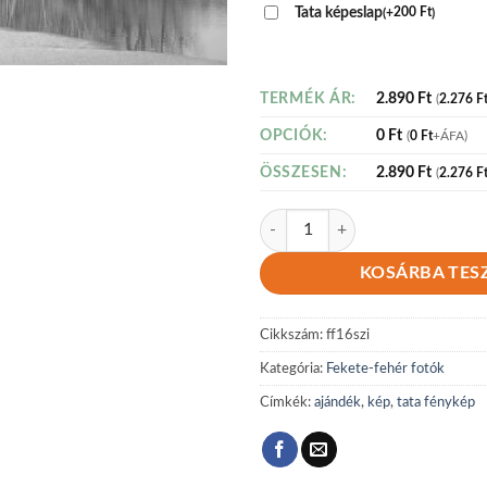
Tata képeslap
(
+
200
Ft
)
2.890
Ft
TERMÉK ÁR:
(
2.276
F
0
Ft
OPCIÓK:
(
0
Ft
+ÁFA)
2.890
Ft
ÖSSZESEN:
(
2.276
F
Fekete-fehér 16 mennyiség
KOSÁRBA TES
Cikkszám:
ff16szi
Kategória:
Fekete-fehér fotók
Címkék:
ajándék
,
kép
,
tata fénykép