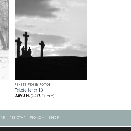
FEKETE-FEHÉR FOTÓK
Fekete-fehér 13
2.890
Ft
(
2.276
Ft
+ÁFA)
SÁR
PÉNZTÁR
FIÓKOM
SHOP