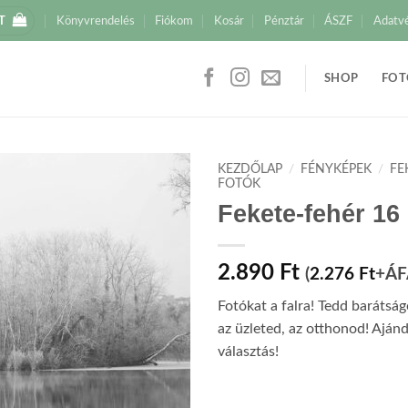
T
Könyvrendelés
Fiókom
Kosár
Pénztár
ÁSZF
Adatv
SHOP
FOT
KEZDŐLAP
/
FÉNYKÉPEK
/
FE
FOTÓK
Fekete-fehér 16
2.890
Ft
(
2.276
Ft
+ÁF
Fotókat a falra! Tedd barátsá
az üzleted, az otthonod! Aján
választás!