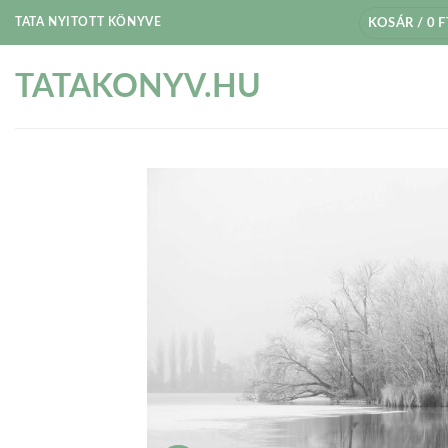
Skip
TATA NYITOTT KÖNYVE
KOSÁR /
0
F
to
content
TATAKONYV.HU