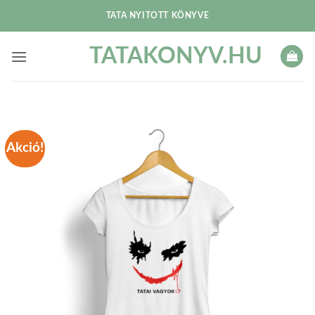
Skip
TATA NYITOTT KÖNYVE
to
content
TATAKONYV.HU
Akció!