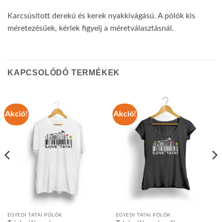
Karcsúsított derekú és kerek nyakkivágású. A pólók kis
méretezésűek, kérlek figyelj a méretválasztásnál.
KAPCSOLÓDÓ TERMÉKEK
Akció!
Akció!
EGYEDI TATAI PÓLÓK
EGYEDI TATAI PÓLÓK