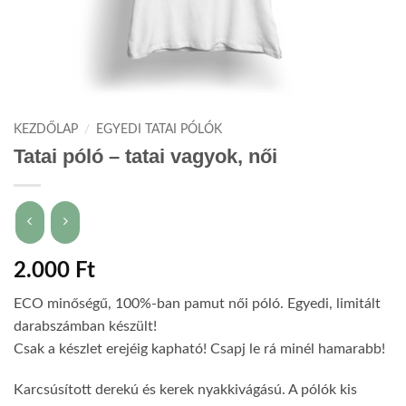
KEZDŐLAP
/
EGYEDI TATAI PÓLÓK
Tatai póló – tatai vagyok, női
2.000
Ft
ECO minőségű, 100%-ban pamut női póló. Egyedi, limitált
darabszámban készült!
Csak a készlet erejéig kapható! Csapj le rá minél hamarabb!
Karcsúsított derekú és kerek nyakkivágású. A pólók kis