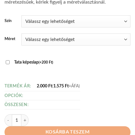
méretezésűek, kérlek figyelj a méretválasztásnál.
Szín
Méret
Tata képeslap
(
+
200
Ft
)
2.000
Ft
(
1.575
Ft
+ÁFA)
TERMÉK ÁR:
OPCIÓK:
ÖSSZESEN:
Tatai póló - tatai vagyok, női mennyiség
KOSÁRBA TESZEM