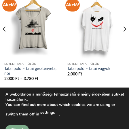
Akció!
Akció!
EGYEDI TATAI PÓLÓK
EGYEDI TATAI PÓLÓK
Tatai póló – tatai gesztenyefa,
Tatai póló – tatai vagyok
női
2.000
Ft
Ártartomány:
2.000
Ft
–
3.780
Ft
2.000 Ft
-
3.780 Ft
A weboldalon a minőségi felhasználói élmény érdekében sütiket
használunk.
BLOG
ADATVÉDELMI IRÁNYELVEK
COOKIE NYILATKOZAT
You can find out more about which cookies we are using or
ÁLTALÁNOS SZERZŐDÉSI FELTÉTELEK
KOSÁR
PÉNZTÁR
FIÓKOM
SHOP
settings
switch them off in
.
tatakonyv.hu 2026 ©
Komondi Ágnes