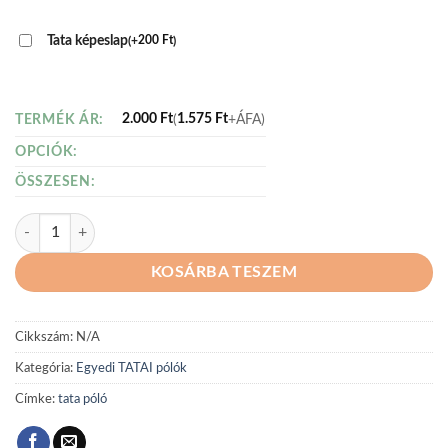
Tata képeslap
(
+
200
Ft
)
2.000
Ft
(
1.575
Ft
+ÁFA)
TERMÉK ÁR:
OPCIÓK:
ÖSSZESEN:
Tatai póló - I love Tata, hold mennyiség
KOSÁRBA TESZEM
Cikkszám:
N/A
Kategória:
Egyedi TATAI pólók
Címke:
tata póló