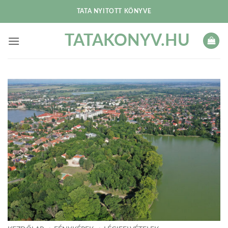
Skip
TATA NYITOTT KÖNYVE
to
content
TATAKONYV.HU