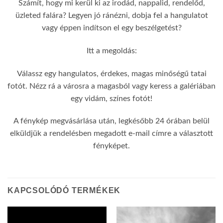
Számít, hogy mi kerül ki az irodád, nappalid, rendelőd,
üzleted falára? Legyen jó ránézni, dobja fel a hangulatot
vagy éppen indítson el egy beszélgetést?
Itt a megoldás:
Válassz egy hangulatos, érdekes, magas minőségű tatai
fotót. Nézz rá a városra a magasból vagy keress a galériában
egy vidám, színes fotót!
A fénykép megvásárlása után, legkésőbb 24 órában belül
elküldjük a rendelésben megadott e-mail címre a választott
fényképet.
KAPCSOLÓDÓ TERMÉKEK