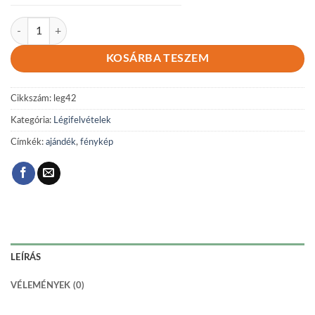
Légi 42 mennyiség
KOSÁRBA TESZEM
Cikkszám:
leg42
Kategória:
Légifelvételek
Címkék:
ajándék
,
fénykép
LEÍRÁS
VÉLEMÉNYEK (0)