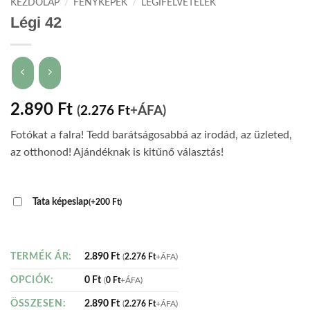
KEZDŐLAP
/
FÉNYKÉPEK
/
LÉGIFELVÉTELEK
Légi 42
2.890
Ft
(
2.276
Ft
+ÁFA)
Fotókat a falra! Tedd barátságosabbá az irodád, az üzleted,
az otthonod! Ajándéknak is kitűnő választás!
Tata képeslap
(
+
200
Ft
)
2.890
Ft
TERMÉK ÁR:
(
2.276
Ft
+ÁFA)
0
Ft
OPCIÓK:
(
0
Ft
+ÁFA)
2.890
Ft
ÖSSZESEN:
(
2.276
Ft
+ÁFA)