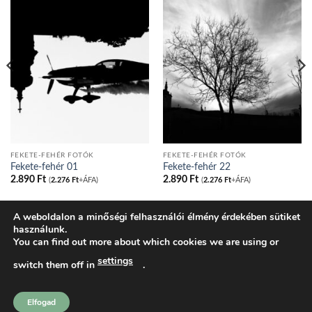
FEKETE-FEHÉR FOTÓK
FEKETE-FEHÉR FOTÓK
Fekete-fehér 01
Fekete-fehér 22
2.890
Ft
2.890
Ft
(
2.276
Ft
+ÁFA)
(
2.276
Ft
+ÁFA)
A weboldalon a minőségi felhasználói élmény érdekében sütiket
használunk.
BLOG
ADATVÉDELMI IRÁNYELVEK
COOKIE NYILATKOZAT
You can find out more about which cookies we are using or
ÁLTALÁNOS SZERZŐDÉSI FELTÉTELEK
KOSÁR
PÉNZTÁR
FIÓKOM
SHOP
settings
switch them off in
.
tatakonyv.hu 2026 ©
Komondi Ágnes
Elfogad