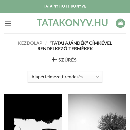
Skip
TATA NYITOTT KÖNYVE
to
content
TATAKONYV.HU
KEZDŐLAP
/
“TATAI AJÁNDÉK” CÍMKÉVEL
RENDELKEZŐ TERMÉKEK
SZŰRÉS