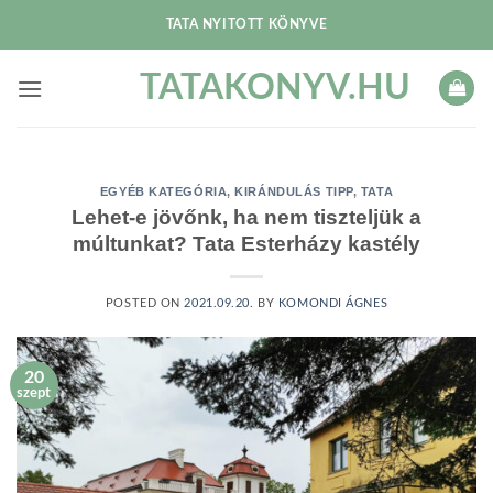
Skip
TATA NYITOTT KÖNYVE
to
content
TATAKONYV.HU
EGYÉB KATEGÓRIA
,
KIRÁNDULÁS TIPP
,
TATA
Lehet-e jövőnk, ha nem tiszteljük a
múltunkat? Tata Esterházy kastély
POSTED ON
2021.09.20.
BY
KOMONDI ÁGNES
20
szept