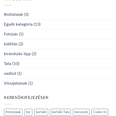
#mitataiak
(3)
Egyéb kategória
(13)
Fotózás
(5)
kiállítás
(2)
kirándulás tipp
(2)
Tata
(10)
vadlúd
(1)
Visszjelzések
(1)
KERESŐKIFEJEZÉSEK
#mitataiak
bor
borháló
borháló Tata
borozunk
Cseke-tó