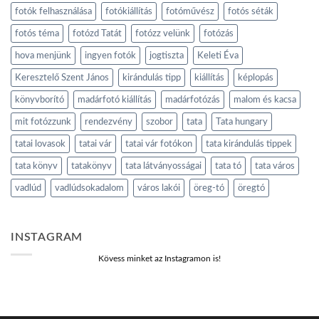
fotók felhasználása
fotókiállítás
fotóművész
fotós séták
fotós téma
fotózd Tatát
fotózz velünk
fotózás
hova menjünk
ingyen fotók
jogtiszta
Keleti Éva
Keresztelő Szent János
kirándulás tipp
kiállítás
képlopás
könyvborító
madárfotó kiállítás
madárfotózás
malom és kacsa
mit fotózzunk
rendezvény
szobor
tata
Tata hungary
tatai lovasok
tatai vár
tatai vár fotókon
tata kirándulás tippek
tata könyv
tatakönyv
tata látványosságai
tata tó
tata város
vadlúd
vadlúdsokadalom
város lakói
öreg-tó
öregtó
INSTAGRAM
Kövess minket az Instagramon is!