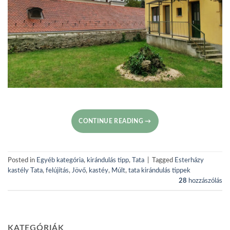
CONTINUE READING
→
Posted in
Egyéb kategória
,
kirándulás tipp
,
Tata
|
Tagged
Esterházy
kastély Tata
,
felújítás
,
Jövő
,
kastéy
,
Múlt
,
tata kirándulás tippek
28
hozzászólás
KATEGÓRIÁK