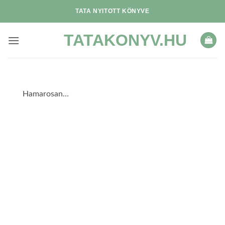
Skip
TATA NYITOTT KÖNYVE
to
content
TATAKONYV.HU
Hamarosan…