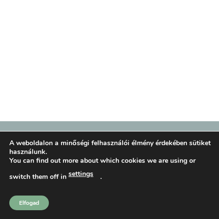
BLOG
ADATVÉDELMI IRÁNYELVEK
COOKIE NYILATKOZAT
ÁLTALÁNOS SZERZŐDÉSI FELTÉTELEK
KOSÁR
PÉNZTÁR
A weboldalon a minőségi felhasználói élmény érdekében sütiket
FIÓKOM
SHOP
használunk.
You can find out more about which cookies we are using or
Komondi Ágnes
tatakonyv.hu 2026 ©
settings
switch them off in
.
Elfogad