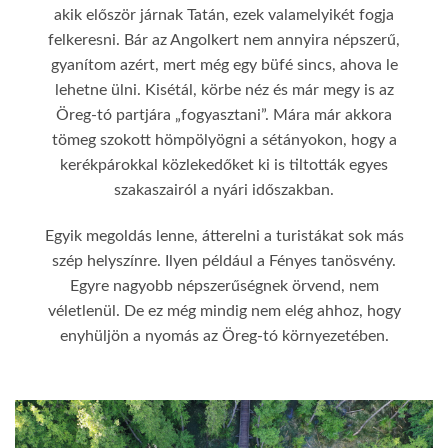
akik először járnak Tatán, ezek valamelyikét fogja
felkeresni. Bár az Angolkert nem annyira népszerű,
gyanítom azért, mert még egy büfé sincs, ahova le
lehetne ülni. Kisétál, körbe néz és már megy is az
Öreg-tó partjára „fogyasztani”. Mára már akkora
tömeg szokott hömpölyögni a sétányokon, hogy a
kerékpárokkal közlekedőket ki is tiltották egyes
szakaszairól a nyári időszakban.
Egyik megoldás lenne, átterelni a turistákat sok más
szép helyszínre. Ilyen például a Fényes tanösvény.
Egyre nagyobb népszerűségnek örvend, nem
véletlenül. De ez még mindig nem elég ahhoz, hogy
enyhüljön a nyomás az Öreg-tó környezetében.