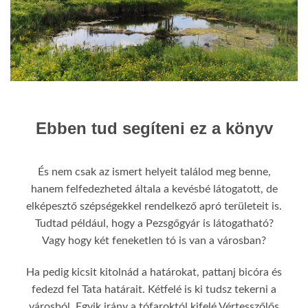
Ebben tud segíteni ez a könyv
És nem csak az ismert helyeit találod meg benne,
hanem felfedezheted általa a kevésbé látogatott, de
elképesztő szépségekkel rendelkező apró területeit is.
Tudtad például, hogy a Pezsgőgyár is látogatható?
Vagy hogy két feneketlen tó is van a városban?
Ha pedig kicsit kitolnád a határokat, pattanj bicóra és
fedezd fel Tata határait. Kétfelé is ki tudsz tekerni a
városból. Egyik irány a tófaroktól kifelé Vértesszőlős