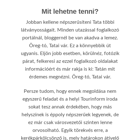
Mit lehetne tenni?
Jobban kellene népszerűsíteni Tata többi
látványosságait. Minden utazással foglalkozó
portálnál, bloggernél be van akadva a lemez.
Öreg-tó, Tatai vár. Ez a könnyebbik út
ugyanis. Eljön jobb esetben, körülnéz, fotózik
párat, felkeresi az ezzel foglalkozó oldalakat
információért és már rakja is ki: Tatán mit
érdemes megnézni. Öreg-tó, Tatai vár.
Persze tudom, hogy ennek megoldása nem
egyszerű feladat és a helyi Tourinform iroda
sokat tesz annak érdekében, hogy más
helyszínek is éppoly népszerűek legyenek, de
ez már csak városvezetői szinten lenne
orvosolható. Egyik törekvés erre, a
kerékpárkölcsönző is, mely határokon átívelő