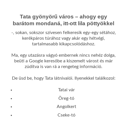
Tata gyönyörű város – ahogy egy
barátom mondaná, itt-ott lila pöttyökkel
-, sokan, sokszor szívesen felkeresik egy-egy sétához,
kerékpáros túrához vagy akár egy hétvégi,
tartalmasabb kikapcsolódáshoz.
Ma, egy utazásra vágyó embernek nincs nehéz dolga,
beüti a Google keresőbe a kiszemelt várost és már
zúdítva is van rá a rengeteg információ.
De üsd be, hogy Tata látnivalói. Ilyenekkel találkozol:
Tatai vár
Öreg-tó
Angolkert
Cseke-tó