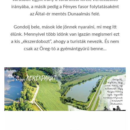
irányába, a másik pedig a Fényes fasor folytatásaként
az Által-ér mentés Dunaalmás felé.
Gondolj bele, mások ide jönnek nyaralni, mi meg itt
élünk. Mennyivel több időnk van igazán megismeri ezt
a kis „ékszerdobozt”, ahogy a turisták nevezik. És nem
csak az Öreg-tó a gyémántgyűrű benne…